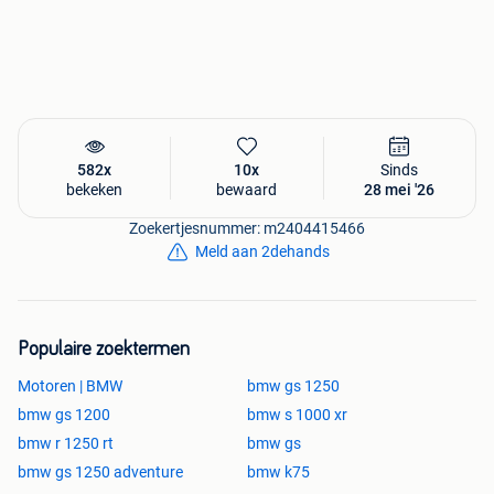
Visible sur rendez-vous.
582x
10x
Sinds
bekeken
bewaard
28 mei '26
Zoekertjesnummer: m2404415466
Meld aan 2dehands
Populaire zoektermen
Motoren | BMW
bmw gs 1250
bmw gs 1200
bmw s 1000 xr
bmw r 1250 rt
bmw gs
bmw gs 1250 adventure
bmw k75