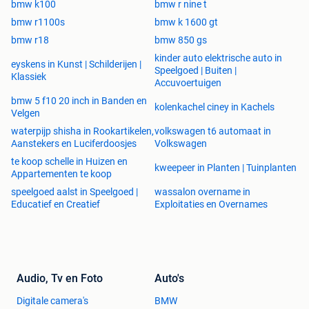
bmw k100
bmw r nine t
bmw r1100s
bmw k 1600 gt
bmw r18
bmw 850 gs
kinder auto elektrische auto in
eyskens in Kunst | Schilderijen |
Speelgoed | Buiten |
Klassiek
Accuvoertuigen
bmw 5 f10 20 inch in Banden en
kolenkachel ciney in Kachels
Velgen
waterpijp shisha in Rookartikelen,
volkswagen t6 automaat in
Aanstekers en Luciferdoosjes
Volkswagen
te koop schelle in Huizen en
kweepeer in Planten | Tuinplanten
Appartementen te koop
speelgoed aalst in Speelgoed |
wassalon overname in
Educatief en Creatief
Exploitaties en Overnames
Audio, Tv en Foto
Auto's
Digitale camera's
BMW