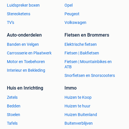
Luidspreker boxen
Opel
Stereoketens
Peugeot
TV's
Volkswagen
Auto-onderdelen
Fietsen en Brommers
Banden en Velgen
Elektrische fietsen
Carrosserie en Plaatwerk
Fietsen | Bakfietsen
Motor en Toebehoren
Fietsen | Mountainbikes en
ATB
Interieur en Bekleding
Snorfietsen en Snorscooters
Huis en Inrichting
Immo
Zetels
Huizen te Koop
Bedden
Huizen te huur
Stoelen
Huizen Buitenland
Tafels
Buitenverblijven