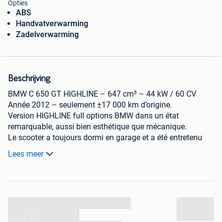
Opties
ABS
Handvatverwarming
Zadelverwarming
Beschrijving
BMW C 650 GT HIGHLINE – 647 cm³ – 44 kW / 60 CV
Année 2012 – seulement ±17 000 km d’origine.
Version HIGHLINE full options BMW dans un état
remarquable, aussi bien esthétique que mécanique.
Le scooter a toujours dormi en garage et a été entretenu
avec énormément de soin.
Lees meer
Entretien effectué le 28 mai 2026.
Équipement / options :
✔ ABS BMW
...
✔ Alarme BMW
✔ Siège chauffant
...