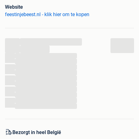
• One size fits most, geschikt voor maat 57 t/m 60
Website
feestinjebeest.nl - klik hier om te kopen
Kleur:
Regenboog
Materiaal:
Polyester
Geschikt voor:
Volwassenen
...
Op voorraad
: Ja, direct leverbaar
...
Verkrijgbaar in:
One size fits all
...
...
...
FeestinjeBeest.nl is 100% betrouwbaar
...
Voor 16:30 besteld, morgen in huis! (NL & BE)
...
14 dagen bedenktijd + 14 dagen om te retourneren
...
...
Slechts €7,95 verzendkosten
...
Gratis verzending bij afname boven €100
...
Vaste prijzen incl. BTW
...
Veilig betalen via Bancontact, Paypal, creditcard,
iDeal en bankoverschrijving
Vaste prijzen incl. BTW
Groepskorting mogelijk vanaf 10 stuks
Bezorgt in heel België