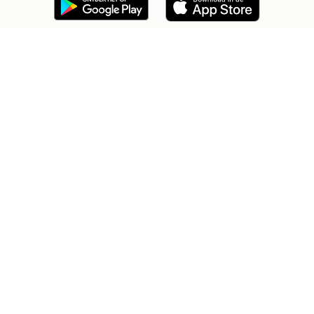
2dehands Zakelijk
Veilig en Succesvol
Help en info
Voorwaarden
Privacyverklaring
Cookiebeleid
Privacyvoorkeuren
Over 2dehands
Adevinta
Sitemap
2dehands is niet aansprakelijk voor (gevolg)schade die voortkomt
uit het gebruik van deze site, dan wel uit fouten of ontbrekende
functionaliteiten op deze site.
Copyright © 2026 Marktplaats B.V. Alle rechten voorbehouden.