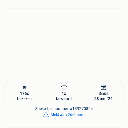
-------------------------------------------------------
FeestinjeBeest.nl
KvK: 68478488
BTW: NL857463147B01
info@feestinjebeest.nl
176x
1x
Sinds
bekeken
bewaard
28 mei '24
Zoekertjesnummer: a139270854
Meld aan 2dehands