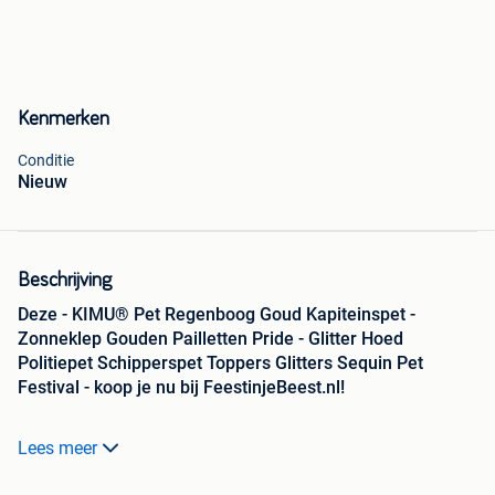
Kenmerken
Conditie
Nieuw
Beschrijving
Deze - KIMU® Pet Regenboog Goud Kapiteinspet -
Zonneklep Gouden Pailletten Pride - Glitter Hoed
Politiepet Schipperspet Toppers Glitters Sequin Pet
Festival - koop je nu bij FeestinjeBeest.nl!
Gave regenboog kapiteinspet kopen voor Burning Man of
Lees meer
de Gay Pride? Je hebt hem gevonden! • Met regenboog en
gouden pailletten