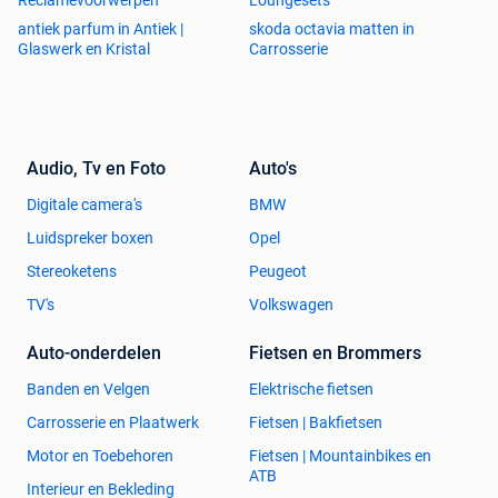
Reclamevoorwerpen
Loungesets
antiek parfum in Antiek |
skoda octavia matten in
Glaswerk en Kristal
Carrosserie
Audio, Tv en Foto
Auto's
Digitale camera's
BMW
Luidspreker boxen
Opel
Stereoketens
Peugeot
TV's
Volkswagen
Auto-onderdelen
Fietsen en Brommers
Banden en Velgen
Elektrische fietsen
Carrosserie en Plaatwerk
Fietsen | Bakfietsen
Motor en Toebehoren
Fietsen | Mountainbikes en
ATB
Interieur en Bekleding