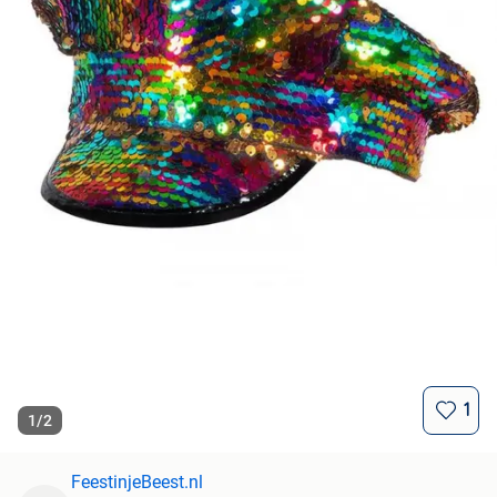
1
1
/
2
FeestinjeBeest.nl