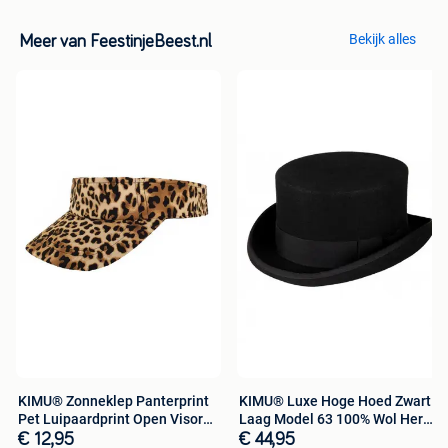
Bekijk alles
Meer van FeestinjeBeest.nl
KIMU® Zonneklep Panterprint
KIMU® Luxe Hoge Hoed Zwart
Pet Luipaardprint Open Visor
Laag Model 63 100% Wol Heren
Zon
Man
€ 12,95
€ 44,95