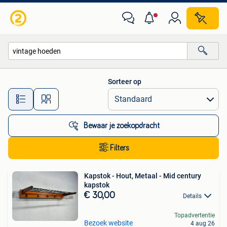
Alle categorieën…
Sorteer op
Alle afstanden…
Bewaar je zoekopdracht
Filters
Kapstok - Hout, Metaal - Mid century
kapstok
€ 30,00
Details
Topadvertentie
Bezoek website
4 aug 26