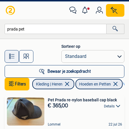
Hoeden en Petten
Sorteer op
Alle afstanden…
Bewaar je zoekopdracht
Filters
Kleding | Heren
Hoeden en Petten
Ver
Pet Prada re-nylon baseball cap black
€ 365,00
Details
Lommel
22 jul 26