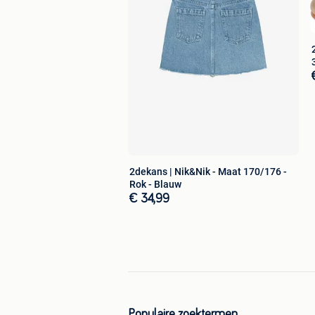
Is dit toch niet helemaal wat je zoekt
website vinden.
2dekans | Nik&Nik - Maat 170/176 -
Rok - Blauw
€ 34,99
Populaire zoektermen