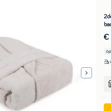
2d
ba
€ 
Op