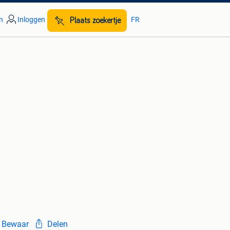
n
Inloggen
FR
Plaats zoekertje
Bewaar
Delen