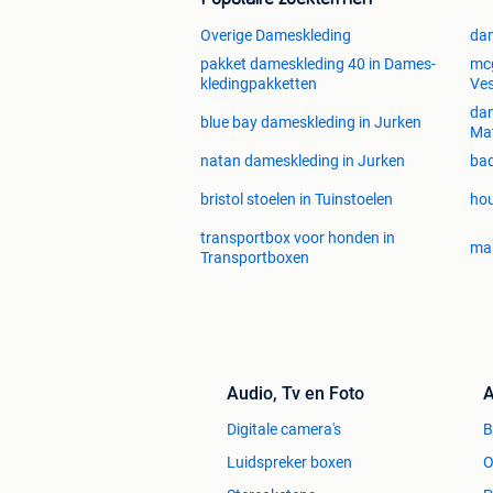
Overige Dameskleding
da
pakket dameskleding 40 in Dames-
mcg
kledingpakketten
Ve
dam
blue bay dameskleding in Jurken
Ma
natan dameskleding in Jurken
ba
bristol stoelen in Tuinstoelen
hou
transportbox voor honden in
mar
Transportboxen
Audio, Tv en Foto
A
Digitale camera's
Luidspreker boxen
O