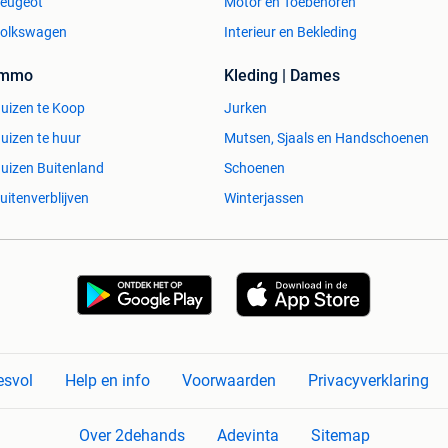
eugeot
Motor en Toebehoren
olkswagen
Interieur en Bekleding
Immo
Kleding | Dames
uizen te Koop
Jurken
uizen te huur
Mutsen, Sjaals en Handschoenen
uizen Buitenland
Schoenen
uitenverblijven
Winterjassen
esvol
Help en info
Voorwaarden
Privacyverklaring
Over 2dehands
Adevinta
Sitemap