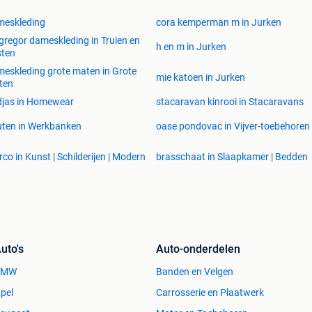
meskleding
cora kemperman m in Jurken
regor dameskleding in Truien en
h en m in Jurken
sten
eskleding grote maten in Grote
mie katoen in Jurken
ten
djas in Homewear
stacaravan kinrooi in Stacaravans
ten in Werkbanken
oase pondovac in Vijver-toebehoren
co in Kunst | Schilderijen | Modern
brasschaat in Slaapkamer | Bedden
uto's
Auto-onderdelen
BMW
Banden en Velgen
pel
Carrosserie en Plaatwerk