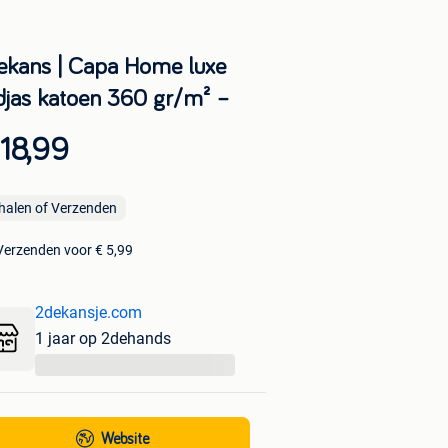
ekans | Capa Home luxe
djas katoen 360 gr/m² –
18,99
halen of Verzenden
Verzenden voor € 5,99
2dekansje.com
1 jaar op 2dehands
...
Website