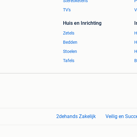
Stereoketens
P
TV's
V
Huis en Inrichting
Zetels
H
Bedden
H
Stoelen
H
Tafels
B
2dehands Zakelijk
Veilig en Succ