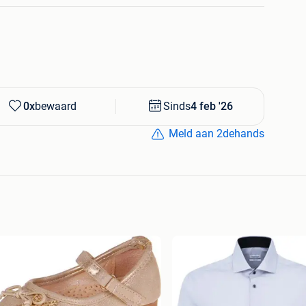
tra comfort wordt aangeraden om een maat groter te
chtend, een rustig weekend of een avond op de bank,
e en warmte in je dagelijkse routine.
0x
bewaard
Sinds
4 feb '26
Meld aan 2dehands
 groter bestellen wordt aangeraden
r tot 40°C
rust en comfort met deze stijlvolle badjas van Capa