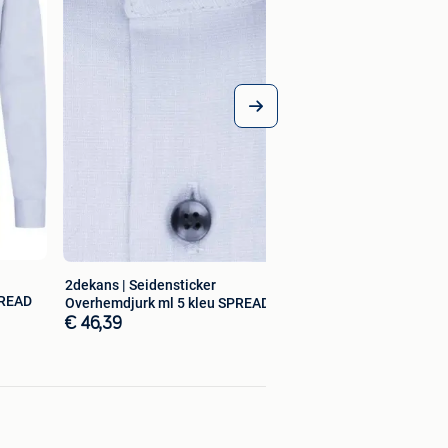
2dekans | Seidensticker
PREAD
Overhemdjurk ml 5 kleu SPREAD
KENT
€ 46,39