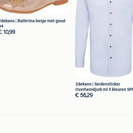
? Dan kan je alles van het merk
Capa Home
op onze
2dekans | Ballerina beige met goud-
34
€ 10,99
2dekans | Seidensticker
Overhemdjurk ml 5 kleuren S
€ 56,29