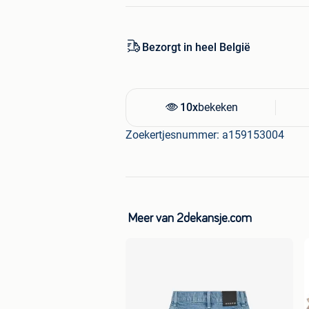
pasvorm iets kleiner uitvalt; voor ex
kiezen dan je normaal draagt.
Of je nu geniet van een ontspannen o
deze badjas brengt een gevoel van lux
Bezorgt in heel België
Productinhoud
1 luxe badjas van Capa Home
10x
bekeken
Specificaties
Zoekertjesnummer: a159153004
Merk: Capa Home
Materiaal: 100% katoen
Stofgewicht: 360 gr/m²
Kleur: cappuccino
Maat: S
Pasvorm: valt kleiner, een maat
Meer van 2dekansje.com
Design: unisex
Wasvoorschrift: machinewasbaa
Gun jezelf dat dagelijkse moment van 
Home in de warme kleur cappuccino.