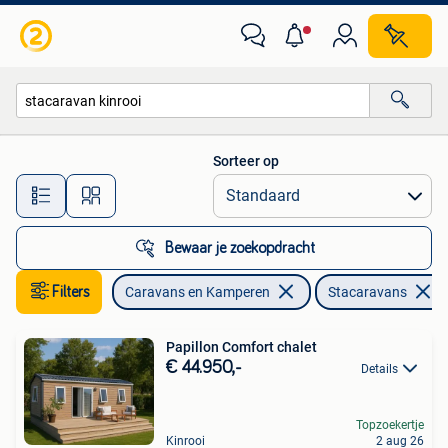
Stacaravans
Sorteer op
Alle afstanden…
Bewaar je zoekopdracht
Filters
Caravans en Kamperen
Stacaravans
Papillon Comfort chalet
€ 44.950,-
Details
Topzoekertje
Kinrooi
2 aug 26