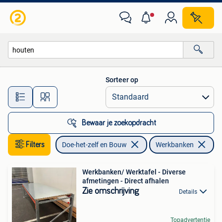
Werkbanken
Sorteer op
Alle afstanden…
Bewaar je zoekopdracht
Filters
Doe-het-zelf en Bouw
Werkbanken
Ve
Werkbanken/ Werktafel - Diverse
afmetingen - Direct afhalen
Zie omschrijving
Details
Topadvertentie