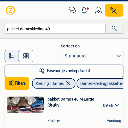
Dames-kledingpakketten
Sorteer op
Alle afstanden…
Bewaar je zoekopdracht
Filters
Kleding | Dames
Dames-kledingpakketten
pakket Dames 40 M Large
Gratis
Details
Kruisem
Vandaag