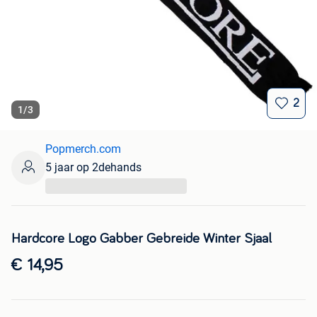
2
1
/
3
Popmerch.com
5 jaar op 2dehands
...
Hardcore Logo Gabber Gebreide Winter Sjaal
€ 14,95