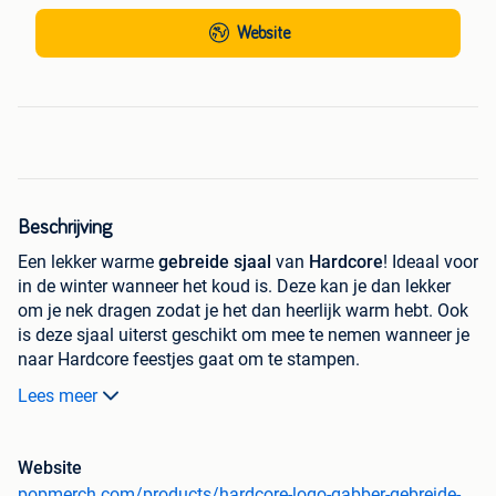
Website
Beschrijving
Een lekker warme
gebreide
sjaal
van
Hardcore
! Ideaal voor
in de winter wanneer het koud is. Deze kan je dan lekker
om je nek dragen zodat je het dan heerlijk warm hebt. Ook
is deze sjaal uiterst geschikt om mee te nemen wanneer je
naar Hardcore feestjes gaat om te stampen.
Lees meer
Kijk snel eens op onze webshop en zie wat voor leuke
producten wij allemaal aanbieden. Bij Popmerch.com vind
je de coolste en nieuwste originele merchandise voor de
Website
laagste prijs op heel het internet. Brands en merken die je
popmerch.com/products/hardcore-logo-gabber-gebreide-winter-sjaal