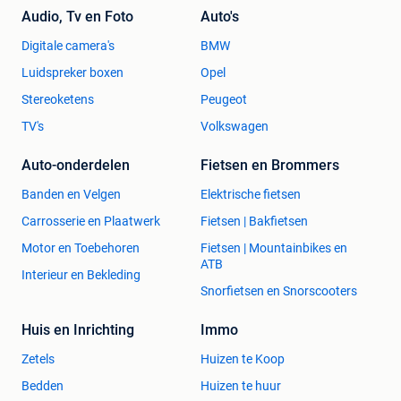
Audio, Tv en Foto
Auto's
Digitale camera's
BMW
Luidspreker boxen
Opel
Stereoketens
Peugeot
TV's
Volkswagen
Auto-onderdelen
Fietsen en Brommers
Banden en Velgen
Elektrische fietsen
Carrosserie en Plaatwerk
Fietsen | Bakfietsen
Motor en Toebehoren
Fietsen | Mountainbikes en
ATB
Interieur en Bekleding
Snorfietsen en Snorscooters
Huis en Inrichting
Immo
Zetels
Huizen te Koop
Bedden
Huizen te huur