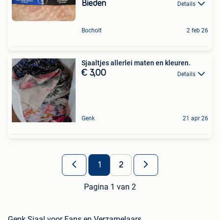
Bieden
Details
Bocholt
2 feb 26
Sjaaltjes allerlei maten en kleuren.
€ 3,00
Details
Genk
21 apr 26
1
2
Pagina 1 van 2
Genk Sjaal voor Fans en Verzamelaars