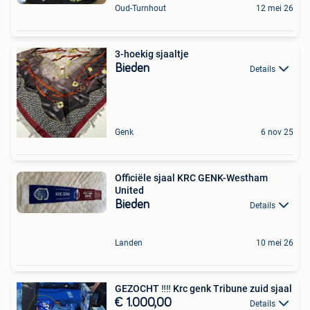
Oud-Turnhout
12 mei 26
3-hoekig sjaaltje
Bieden
Details
Genk
6 nov 25
Officiële sjaal KRC GENK-Westham
United
Bieden
Details
Landen
10 mei 26
GEZOCHT ‼️‼️ Krc genk Tribune zuid sjaal
€ 1.000,00
Details