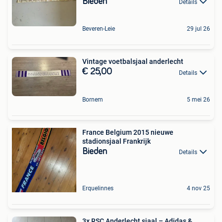
Bieden
Details
Beveren-Leie
29 jul 26
Vintage voetbalsjaal anderlecht
€ 25,00
Details
Bornem
5 mei 26
France Belgium 2015 nieuwe
stadionsjaal Frankrijk
Bieden
Details
Erquelinnes
4 nov 25
3x RSC Anderlecht sjaal – Adidas &