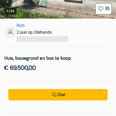
35
1
/
24
Rich
2 jaar op 2dehands
...
Huis, bouwgrond en bos te koop
€ 69.500,00
Chat