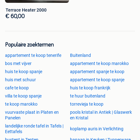
Terrace Heater 2000
€ 60,00
Populaire zoektermen
appartement te koop tenerife
Buitenland
bos met vijver
appartement te koop marokko
huis te koop spanje
appartement spanje te koop
huis met schuur
appartement te koop spanje
cafe te koop
huis te koop frankrijk
villa te koop spanje
te huur buitenland
te koop marokko
torrevieja te koop
vuurvaste plaat in Platen en
pools kristal in Antiek | Glaswerk
Panelen
en Kristal
landelijke ronde tafel in Tafels |
koplamp auris in Verlichting
Eettafels
bustent in Tenten
banaan in Keuken | Tupperware