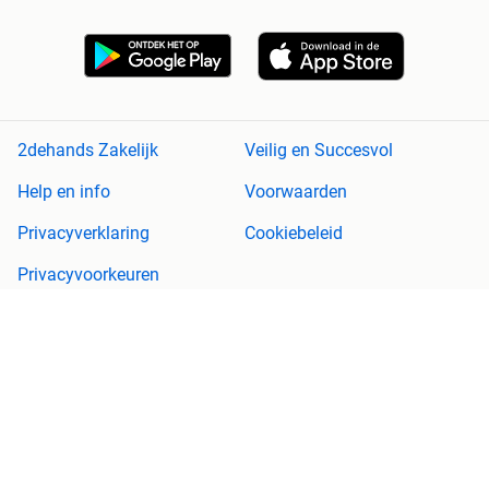
2dehands Zakelijk
Veilig en Succesvol
Help en info
Voorwaarden
Privacyverklaring
Cookiebeleid
Privacyvoorkeuren
Over 2dehands
Adevinta
Sitemap
2dehands is niet aansprakelijk voor (gevolg)schade die voortkomt
uit het gebruik van deze site, dan wel uit fouten of ontbrekende