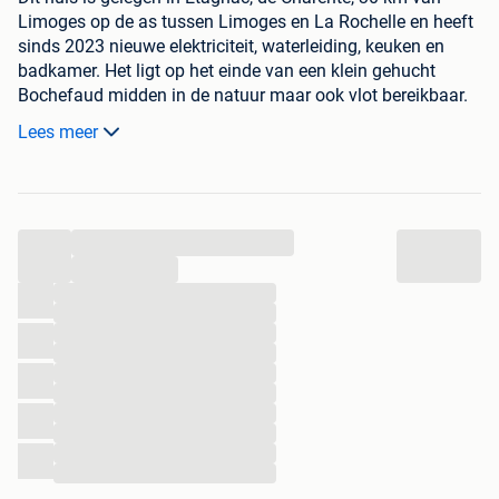
Limoges op de as tussen Limoges en La Rochelle en heeft
sinds 2023 nieuwe elektriciteit, waterleiding, keuken en
badkamer. Het ligt op het einde van een klein gehucht
Bochefaud midden in de natuur maar ook vlot bereikbaar.
Aan de overkant van het huis ligt nog een bouwgrond van
Lees meer
250 m2 met zicht op de velden. 40 meter bevindt zich het
bos van 500m2. Het huis kan gemeubeld of ongemeubeld
verkregen worden.
...
...
...
...
...
...
...
...
...
...
...
...