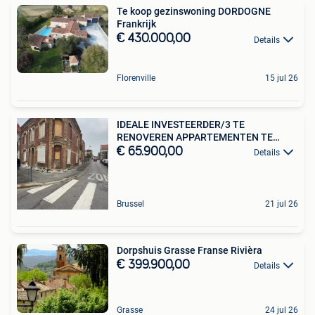
Te koop gezinswoning DORDOGNE
Frankrijk
€ 430.000,00
Details
Florenville
15 jul 26
IDEALE INVESTEERDER/3 TE
RENOVEREN APPARTEMENTEN TE
HUUR
€ 65.900,00
Details
Brussel
21 jul 26
Dorpshuis Grasse Franse Rivièra
€ 399.900,00
Details
Grasse
24 jul 26