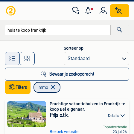
Immo
Sorteer op
Alle afstanden…
Bewaar je zoekopdracht
Filters
Immo
Prachtige vakantiehuizen in Frankrijk te
koop Bel eigenaar.
Prijs o.t.k.
Details
Topadvertentie
Bezoek website
23 jul 26