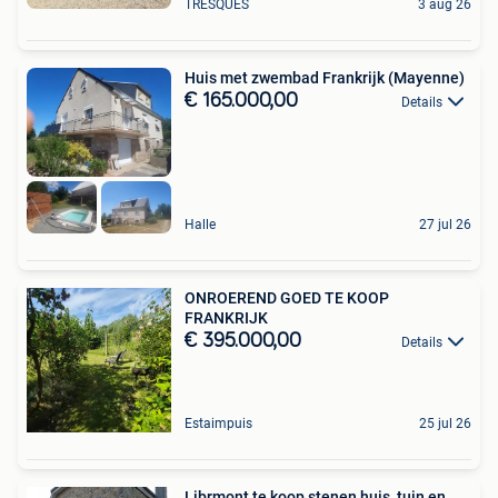
TRESQUES
3 aug 26
Huis met zwembad Frankrijk (Mayenne)
€ 165.000,00
Details
Halle
27 jul 26
ONROEREND GOED TE KOOP
FRANKRIJK
€ 395.000,00
Details
Estaimpuis
25 jul 26
Librmont te koop stenen huis, tuin en