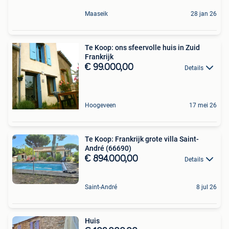
Maaseik
28 jan 26
Te Koop: ons sfeervolle huis in Zuid
Frankrijk
€ 99.000,00
Details
Hoogeveen
17 mei 26
Te Koop: Frankrijk grote villa Saint-
André (66690)
€ 894.000,00
Details
Saint-André
8 jul 26
Huis