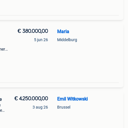
€ 380.000,00
Maria
5 jun 26
Middelburg
mer
air
rife,
€ 4.250.000,00
Emil Witkowski
e
e
3 aug 26
Brussel
de
e