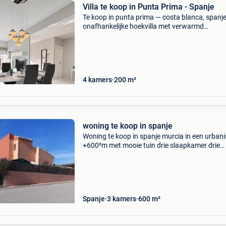
Villa te koop in Punta Prima - Spanje
Te koop in punta prima — costa blanca, spanj
onafhankelijke hoekvilla met verwarmd
privézwembad gelegen in een rustige en gewil
woonwijk in punta prima, profiteert deze prac
villa van ongeveer
4 kamers
200 m²
woning te koop in spanje
Woning te koop in spanje murcia in een urbani
+600²m met mooie tuin drie slaapkamer drie
badkamers zwembad veranda in zeer goede s
huis staat alleen op een aanpalende parking
dichtbij op 20m
Spanje
3 kamers
600 m²