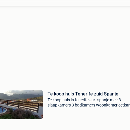
Te koop huis Tenerife zuid Spanje
Te koop huis in tenerife sur- spanje met: 3
slaapkamers 3 badkamers woonkamer eetka
keuken tuin zwembad en terras met spectacul
uitzicht op de bergen in guia de isora, zuid-tene
spanje. Voo