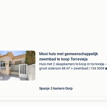
Mooi huis met gemeenschappelijk
zwembad te koop Torrevieja
Huis met 2 slaapkamers te koop in torrevieja 
groot solarium 48 m² + zwembad | 154.900€ 
koop in torrevieja — costa blanca zuid droomt
van een huis in spanje, in de zon, in de zon, dic
Spanje
2 kamers
Dorp