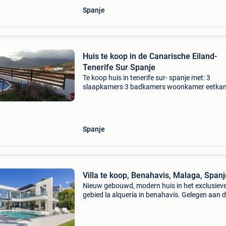
Spanje
Huis te koop in de Canarische Eiland-
Tenerife Sur Spanje
Te koop huis in tenerife sur- spanje met: 3
slaapkamers 3 badkamers woonkamer eetka
keuken tuin zwembad en terras met spectacul
uitzicht op de bergen in guia de isora, zuid-tene
spanje. Voo
Spanje
Villa te koop, Benahavis, Malaga, Spanj
Nieuw gebouwd, modern huis in het exclusiev
gebied la alquería in benahavís. Gelegen aan 
eerste lijn van de golfbaan, met een oost-zuid
oriëntatie, biedt het panoramisch uitzicht op d
middellands