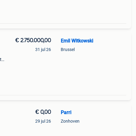
€ 2.750.000,00
Emil Witkowski
31 jul 26
Brussel
t
 de
r,
€ 0,00
Parri
29 jul 26
Zonhoven
e