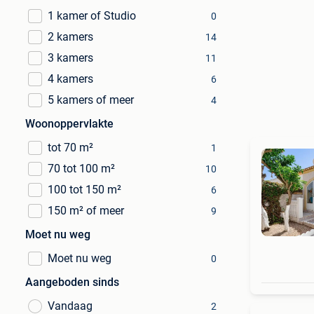
1 kamer of Studio
0
2 kamers
14
3 kamers
11
4 kamers
6
5 kamers of meer
4
Woonoppervlakte
tot 70 m²
1
70 tot 100 m²
10
100 tot 150 m²
6
150 m² of meer
9
Moet nu weg
Moet nu weg
0
Aangeboden sinds
Vandaag
2