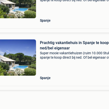
spanje te koop direct bij ned. Of bel eigenaar o
ned./Bel sprekende makelaar. Wij verhuren al 
20 jaar vakantiehuizen via ons portal en wete
Spanje
Prachtig vakantiehuis in Spanje te koop 
ned/bel eigenaar
Super mooie vakantiehuizen (ruim 10.000 Stuk
spanje te koop direct bij ned. Of bel eigenaar o
ned./Bel sprekende makelaar. Wij verhuren al 
20 jaar vakantiehuizen via ons portal en wete
Spanje