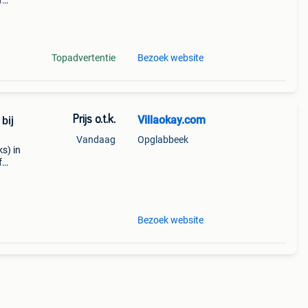
f
ruim
n daa
Topadvertentie
Bezoek website
Prijs o.t.k.
Villaokay.com
bij
Vandaag
Opglabbeek
s) in
f
ruim
n daa
Bezoek website