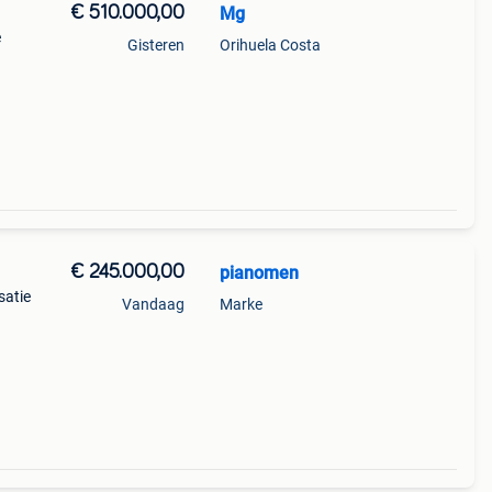
€ 510.000,00
Mg
e
Gisteren
Orihuela Costa
de
htige
€ 245.000,00
pianomen
satie
Vandaag
Marke
taat