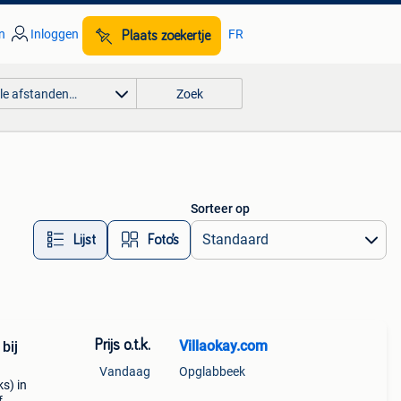
n
Inloggen
FR
Plaats zoekertje
lle afstanden…
Zoek
Sorteer op
Lijst
Foto’s
Prijs o.t.k.
Villaokay.com
bij
Vandaag
Opglabbeek
s) in