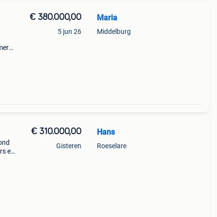
€ 380.000,00
Maria
5 jun 26
Middelburg
mer
air
rife,
€ 310.000,00
Hans
rond
Gisteren
Roeselare
rs en
en