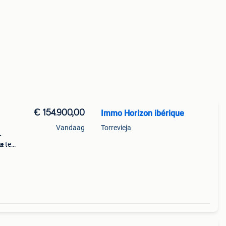
€ 154.900,00
Immo Horizon ibérique
Vandaag
Torrevieja
—
 te
 u
ht