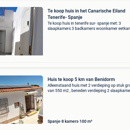
Te koop huis in het Canarische Eiland
Tenerife- Spanje
Te koop huis in tenerife sur- spanje met: 3
slaapkamers 3 badkamers woonkamer eetka
keuken tuin zwembad en terras met spectacul
uitzicht op de bergen in guia de isora, zuid-tene
spanje. Voo
Huis te koop 5 km van Benidorm
Alleenstaand huis met 2 verdieping op stuk g
van 550 m2 , beneden verdieping 2 slaapkame
badkamer , boven verdieping , living, keuken ,
inkomhal , ,wc , veranda en er zijn 3 terrassen 
een
Spanje
8 kamers
100 m²