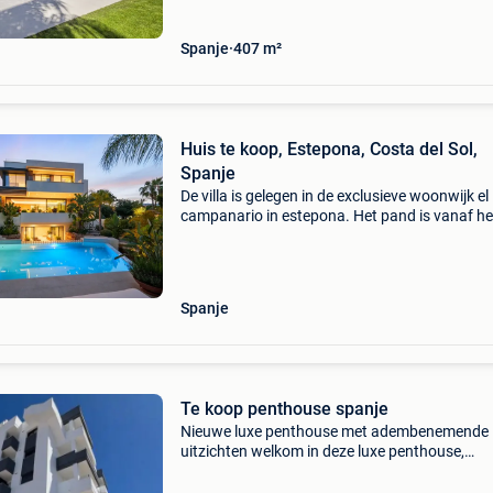
Spanje
407 m²
Huis te koop, Estepona, Costa del Sol,
Spanje
De villa is gelegen in de exclusieve woonwijk el
campanario in estepona. Het pand is vanaf he
begin zo ontworpen dat het perfect opgaat in
omgeving, met de focus op strakke architectuu
privacy e
Spanje
Te koop penthouse spanje
Nieuwe luxe penthouse met adembenemende
uitzichten welkom in deze luxe penthouse,
opgeleverd in augustus 2024 en volledig
instapklaar. Gelegen op een toplocatie nabij d