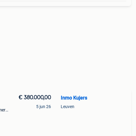
€ 380.000,00
Inmo Kujers
5 jun 26
Leuven
mer
air
rife,