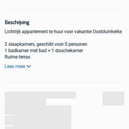
Beschrijving
Lichtrijk appartement te huur voor vakantie Oostduinkerke
2 slaapkamers, geschikt voor 5 personen
1 badkamer met bad + 1 douchekamer
Ruime terras
Lees meer
Huisdieren zijn niet toegestaan
Voor meer info of huur andere periodes, gelieve een
berichtje te sturen
...
...
...
...
...
...
...