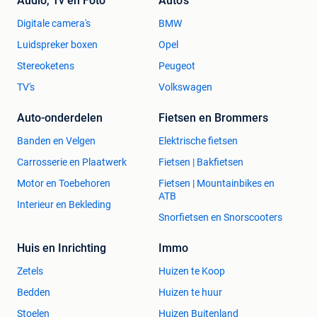
Audio, Tv en Foto
Auto's
Digitale camera's
BMW
Luidspreker boxen
Opel
Stereoketens
Peugeot
TV's
Volkswagen
Auto-onderdelen
Fietsen en Brommers
Banden en Velgen
Elektrische fietsen
Carrosserie en Plaatwerk
Fietsen | Bakfietsen
Motor en Toebehoren
Fietsen | Mountainbikes en
ATB
Interieur en Bekleding
Snorfietsen en Snorscooters
Huis en Inrichting
Immo
Zetels
Huizen te Koop
Bedden
Huizen te huur
Stoelen
Huizen Buitenland