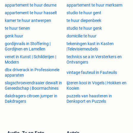
appartement te huur deurne
appartement te huur merksem
appartement te huur hasselt
studio te huur gent
kamer te huur antwerpen
te huur diepenbeek
te huur tienen
studio te huur genk
genk huur
domicilie te huur
gordijnrails in Stoffering |
tekeningen kast in Kasten
Gordijnen en Lamellen
|Televisiemeubels
venet in Kunst | Schilderijen |
technics se a in Versterkers en
Modern
Ontvangers
dbx driverack in Professionele
vintage fauteuil in Fauteuils
apparaten
slagschroevendraaier dewalt in
ijzeren kooi in Vogels | Hokken en
Gereedschap | Boormachines
Kooien
dakdragers citroen jumper in
puzzels van haasteren in
Dakdragers
Denksport en Puzzels