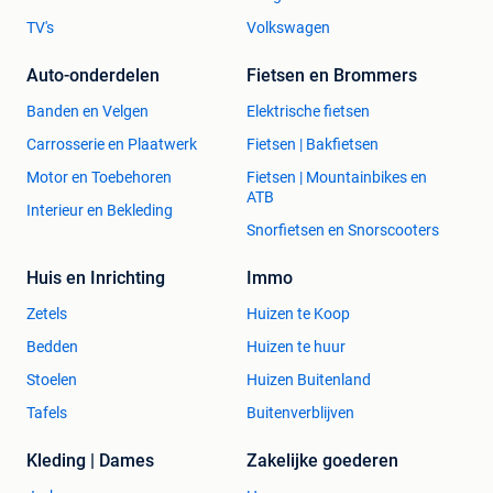
TV's
Volkswagen
Auto-onderdelen
Fietsen en Brommers
Banden en Velgen
Elektrische fietsen
Carrosserie en Plaatwerk
Fietsen | Bakfietsen
Motor en Toebehoren
Fietsen | Mountainbikes en
ATB
Interieur en Bekleding
Snorfietsen en Snorscooters
Huis en Inrichting
Immo
Zetels
Huizen te Koop
Bedden
Huizen te huur
Stoelen
Huizen Buitenland
Tafels
Buitenverblijven
Kleding | Dames
Zakelijke goederen