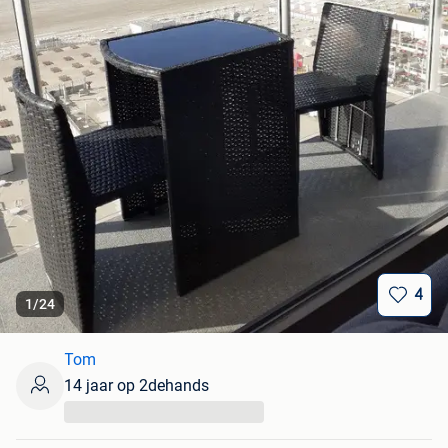
4
1
/
24
Tom
14 jaar op 2dehands
...