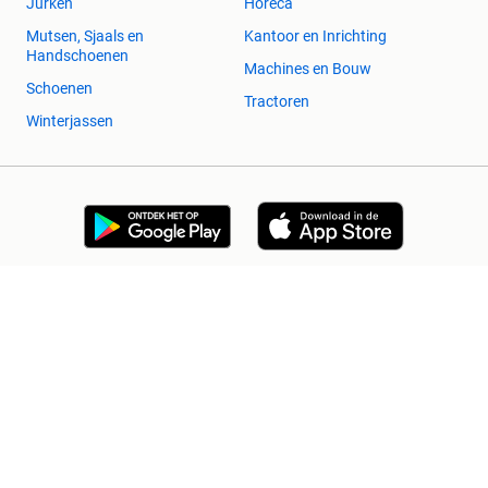
Jurken
Horeca
Mutsen, Sjaals en
Kantoor en Inrichting
Handschoenen
Machines en Bouw
Schoenen
Tractoren
Winterjassen
2dehands Zakelijk
Veilig en Succesvol
Help en info
Voorwaarden
Privacyverklaring
Cookiebeleid
Privacyvoorkeuren