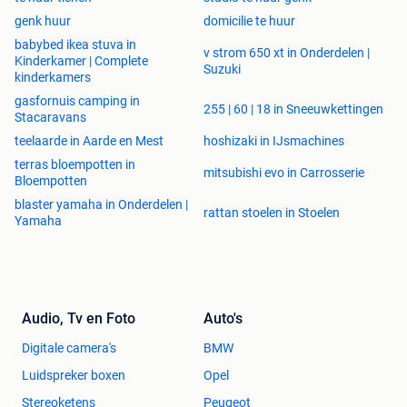
genk huur
domicilie te huur
babybed ikea stuva in
v strom 650 xt in Onderdelen |
Kinderkamer | Complete
Suzuki
kinderkamers
gasfornuis camping in
255 | 60 | 18 in Sneeuwkettingen
Stacaravans
teelaarde in Aarde en Mest
hoshizaki in IJsmachines
terras bloempotten in
mitsubishi evo in Carrosserie
Bloempotten
blaster yamaha in Onderdelen |
rattan stoelen in Stoelen
Yamaha
Audio, Tv en Foto
Auto's
Digitale camera's
BMW
Luidspreker boxen
Opel
Stereoketens
Peugeot