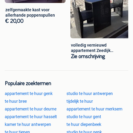
zelfgemaakte kast voor
allerhande poppenspullen
€ 20,00
volledig vernieuwd
appartement Zeedijk
Blankenberge te huur
Zie omschrijving
Populaire zoektermen
appartement te huur genk
studio te huur antwerpen
te huur bree
tijdelijk te huur
appartement te huur deurne
appartement te huur merksem
appartement te huur hasselt
studio te huur gent
kamer te huur antwerpen
te huur diepenbeek
te huur tienen
studio te huur genk