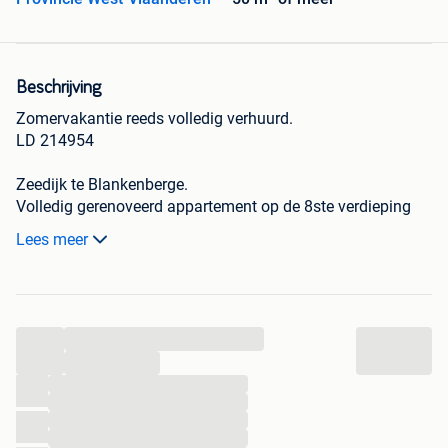
Beschrijving
Zomervakantie reeds volledig verhuurd.
LD 214954
Zeedijk te Blankenberge.
Volledig gerenoveerd appartement op de 8ste verdieping
met fenomenaal zeezicht.
Lees meer
Gratis parkeergelegenheid bij elk verblijf in afgesloten
garagecomplex.
...
gratis parking
...
fietsenstalling in kelder van het gebouw
...
bedden voor in totaal maximum 5 personen in 2
...
slaapkamers met mogelijkheid om babybed te
...
...
plaatsen