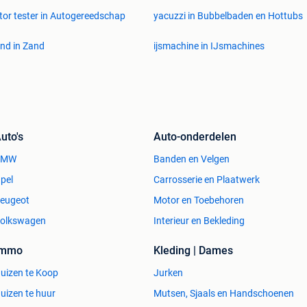
or tester in Autogereedschap
yacuzzi in Bubbelbaden en Hottubs
nd in Zand
ijsmachine in IJsmachines
uto's
Auto-onderdelen
BMW
Banden en Velgen
pel
Carrosserie en Plaatwerk
eugeot
Motor en Toebehoren
olkswagen
Interieur en Bekleding
Immo
Kleding | Dames
uizen te Koop
Jurken
uizen te huur
Mutsen, Sjaals en Handschoenen