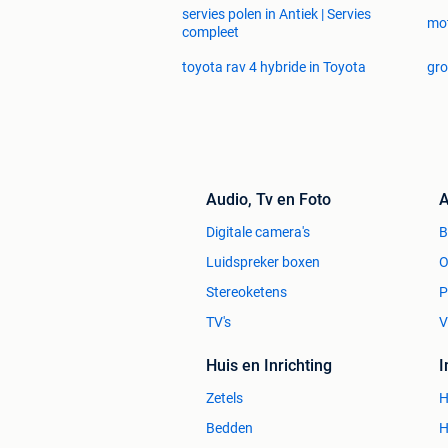
servies polen in Antiek | Servies
mot
compleet
toyota rav 4 hybride in Toyota
gro
Audio, Tv en Foto
A
Digitale camera's
Luidspreker boxen
O
Stereoketens
P
TV's
V
Huis en Inrichting
Zetels
H
Bedden
H