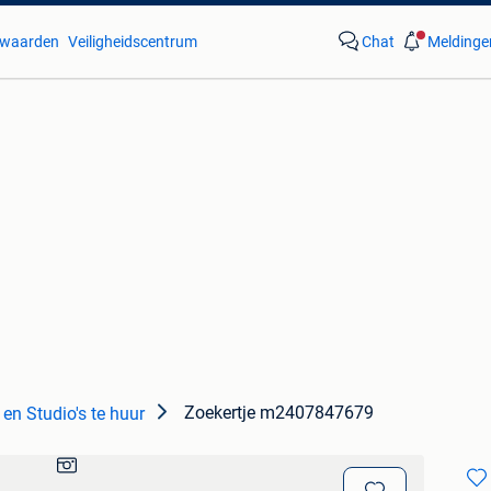
waarden
Veiligheidscentrum
Chat
Meldinge
Zoekertje m2407847679
en Studio's te huur