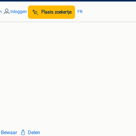
n
Inloggen
FR
Plaats zoekertje
Bewaar
Delen