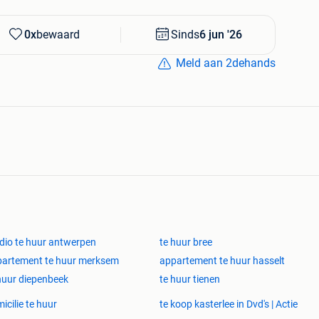
0x
bewaard
Sinds
6 jun '26
Meld aan 2dehands
dio te huur antwerpen
te huur bree
artement te huur merksem
appartement te huur hasselt
huur diepenbeek
te huur tienen
icilie te huur
te koop kasterlee in Dvd's | Actie