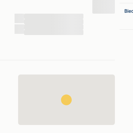
Bie
...
...
...
...