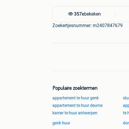
357x
bekeken
Zoekertjesnummer: m2407847679
Populaire zoektermen
appartement te huur genk
stu
appartement te huur deurne
app
kamer te huur antwerpen
te 
genk huur
dom