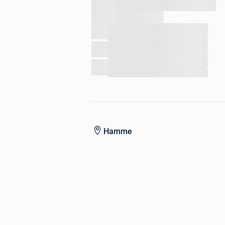
...
...
...
...
...
...
...
...
Hamme