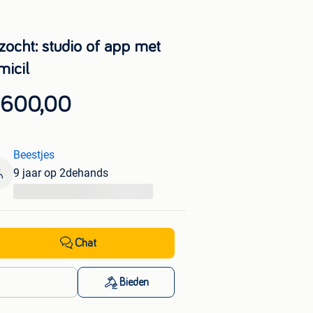
zocht: studio of app met
micil
 600,00
Beestjes
9 jaar op 2dehands
...
Chat
Bieden