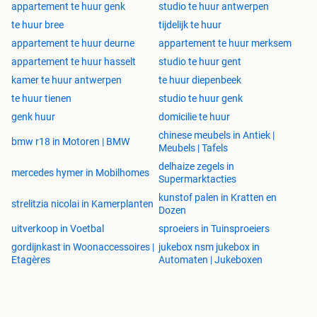
appartement te huur genk
studio te huur antwerpen
te huur bree
tijdelijk te huur
appartement te huur deurne
appartement te huur merksem
appartement te huur hasselt
studio te huur gent
kamer te huur antwerpen
te huur diepenbeek
te huur tienen
studio te huur genk
genk huur
domicilie te huur
chinese meubels in Antiek |
bmw r18 in Motoren | BMW
Meubels | Tafels
delhaize zegels in
mercedes hymer in Mobilhomes
Supermarktacties
kunstof palen in Kratten en
strelitzia nicolai in Kamerplanten
Dozen
uitverkoop in Voetbal
sproeiers in Tuinsproeiers
gordijnkast in Woonaccessoires |
jukebox nsm jukebox in
Etagères
Automaten | Jukeboxen