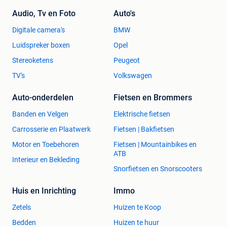
Audio, Tv en Foto
Auto's
Digitale camera's
BMW
Luidspreker boxen
Opel
Stereoketens
Peugeot
TV's
Volkswagen
Auto-onderdelen
Fietsen en Brommers
Banden en Velgen
Elektrische fietsen
Carrosserie en Plaatwerk
Fietsen | Bakfietsen
Motor en Toebehoren
Fietsen | Mountainbikes en
ATB
Interieur en Bekleding
Snorfietsen en Snorscooters
Huis en Inrichting
Immo
Zetels
Huizen te Koop
Bedden
Huizen te huur