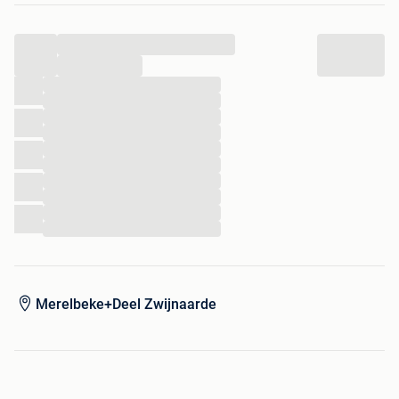
Vrij snel beschikbaar. Wordt in eerste instantie voor zes
...
maanden verhuurd.
...
...
...
...
...
...
...
...
...
...
...
Merelbeke+Deel Zwijnaarde