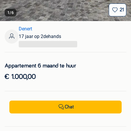
21
1
/
6
Denert
17 jaar op 2dehands
...
Appartement 6 maand te huur
€ 1.000,00
Chat