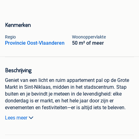
Kenmerken
Regio
Woonoppervlakte
Provincie Oost-Vlaanderen
50 m² of meer
Beschrijving
Geniet van een licht en ruim appartement pal op de Grote
Markt in Sint-Niklaas, midden in het stadscentrum. Stap
buiten en je bevindt je meteen in de levendigheid: elke
donderdag is er markt, en het hele jaar door zijn er
evenementen en festiviteiten—er is altijd iets te beleven.
Lees meer
Alles ligt op wandelafstand: het station, de winkelstraat,
bakker, slager, shoppingcenter en zelfs een groen park met
kasteel en water voor een rustige pauze. De bibliotheek ligt