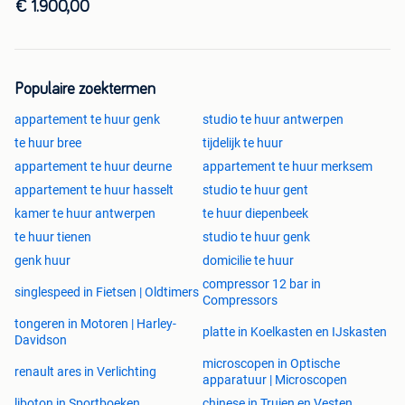
Location
€ 1.900,00
Populaire zoektermen
appartement te huur genk
studio te huur antwerpen
te huur bree
tijdelijk te huur
appartement te huur deurne
appartement te huur merksem
appartement te huur hasselt
studio te huur gent
kamer te huur antwerpen
te huur diepenbeek
te huur tienen
studio te huur genk
genk huur
domicilie te huur
compressor 12 bar in
singlespeed in Fietsen | Oldtimers
Compressors
tongeren in Motoren | Harley-
platte in Koelkasten en IJskasten
Davidson
microscopen in Optische
renault ares in Verlichting
apparatuur | Microscopen
liboton in Sportboeken
chinese in Truien en Vesten