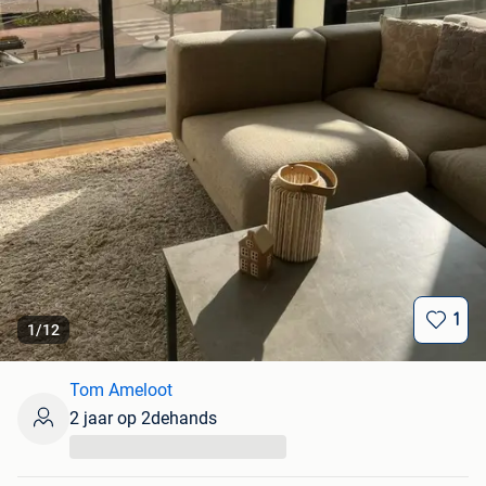
1
1
/
12
Tom Ameloot
2 jaar op 2dehands
...