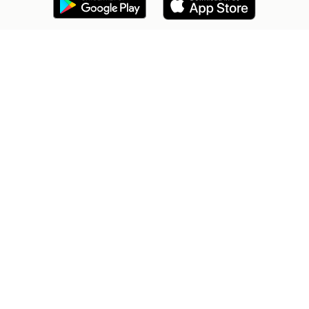
2dehands Zakelijk
Veilig en Succesvol
Help en info
Voorwaarden
Privacyverklaring
Cookiebeleid
Privacyvoorkeuren
Over 2dehands
Adevinta
Sitemap
2dehands is niet aansprakelijk voor (gevolg)schade die voortkomt
uit het gebruik van deze site, dan wel uit fouten of ontbrekende
functionaliteiten op deze site.
Copyright © 2026 Marktplaats B.V. Alle rechten voorbehouden.