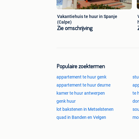
van 7/12 tot 15/1
van 1/3 tot 30/5
van 12/6 ...
Vakantiehuis te huur in Spanje
(Calpe)
Zie omschrijving
De kalender is ook op internet te bekij
availcalendar.com/calendar/25223
Merk op
:
Dit appartement kan u ook bekijken op
vakantiehuisnu.nl/4779909
Populaire zoektermen
appartement te huur genk
stu
appartement te huur deurne
app
kamer te huur antwerpen
te 
genk huur
dom
lot bakstenen in Metselstenen
sou
quad in Banden en Velgen
moz