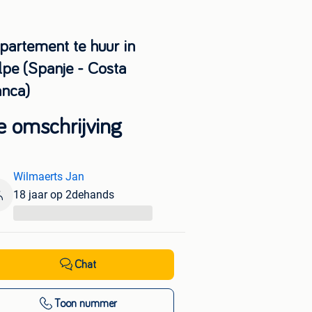
partement te huur in
lpe (Spanje - Costa
anca)
e omschrijving
Wilmaerts Jan
18 jaar op 2dehands
...
Chat
Toon nummer