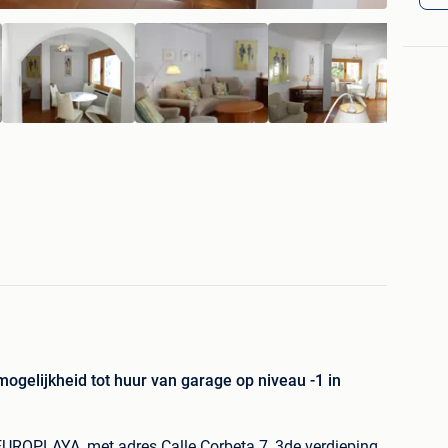
ogelijkheid tot huur van garage op niveau -1 in
EUROPLAYA, met adres Calle Corbeta 7, 3de verdieping.