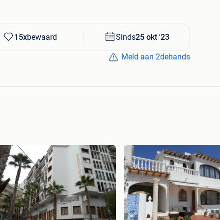
e ramen kunnen geopend worden. De onderste ramen zijn
n zorgen voor privacy en een elektrisch bediende
n en een glazen tafel maken het terras gezellig. Van
15x
bewaard
Sinds
25 okt '23
.
en is verboden.
Meld aan 2dehands
ndt zich op niveau -1 van hetzelfde
de poort aan de straat, via de trap of de lift.
n eventueel de
garage
neemt u contact op met de
witi@hotmail.com
.
kelijk van het seizoen)
odes