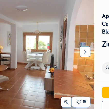
Ap
Ca
Bl
Zi
15