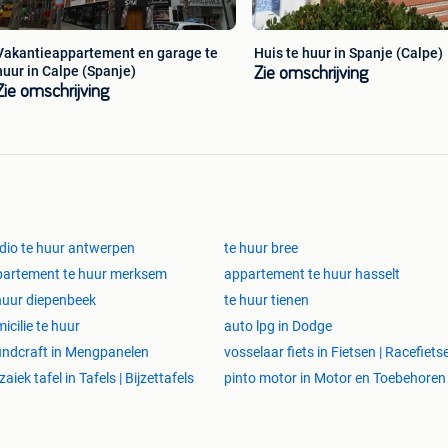
Vakantieappartement en garage te
Huis te huur in Spanje (Calpe)
huur in Calpe (Spanje)
Zie omschrijving
Zie omschrijving
ken:
 de publicatiesite:
dio te huur antwerpen
te huur bree
artement te huur merksem
appartement te huur hasselt
huur diepenbeek
te huur tienen
icilie te huur
auto lpg in Dodge
ndcraft in Mengpanelen
vosselaar fiets in Fietsen | Racefiets
aiek tafel in Tafels | Bijzettafels
pinto motor in Motor en Toebehoren