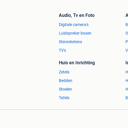
Audio, Tv en Foto
A
Digitale camera's
Luidspreker boxen
O
Stereoketens
P
TV's
V
Huis en Inrichting
Zetels
H
Bedden
H
Stoelen
H
Tafels
B