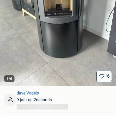
16
1
/
6
dave Vogels
9 jaar op 2dehands
...