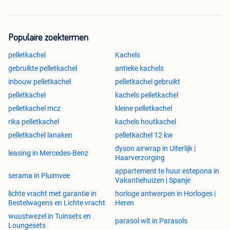
Populaire zoektermen
pelletkachel
Kachels
gebruikte pelletkachel
antieke kachels
inbouw pelletkachel
pelletkachel gebruikt
pelletkachel
kachels pelletkachel
pelletkachel mcz
kleine pelletkachel
rika pelletkachel
kachels houtkachel
pelletkachel lanaken
pelletkachel 12 kw
dyson airwrap in Uiterlijk |
leasing in Mercedes-Benz
Haarverzorging
appartement te huur estepona in
serama in Pluimvee
Vakantiehuizen | Spanje
lichte vracht met garantie in
horloge antwerpen in Horloges |
Bestelwagens en Lichte vracht
Heren
wuustwezel in Tuinsets en
parasol wit in Parasols
Loungesets