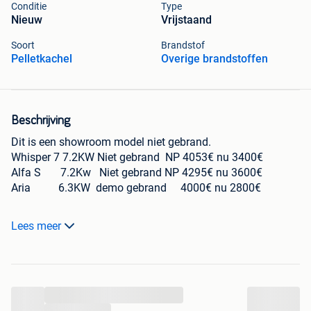
Conditie
Type
Nieuw
Vrijstaand
Soort
Brandstof
Pelletkachel
Overige brandstoffen
Beschrijving
Dit is een showroom model niet gebrand.
Whisper 7 7.2KW Niet gebrand NP 4053€ nu 3400€
Alfa S 7.2Kw Niet gebrand NP 4295€ nu 3600€
Aria 6.3KW demo gebrand 4000€ nu 2800€
Mogelijkheid van leveren en plaatsen/monteren het
Lees meer
volledige systeem incl rookkanalen,boren door vloeren of
muren en bevestigen van nieuwe schouwen.
...
...