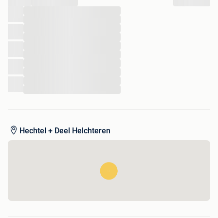
...
...
...
...
...
Ravelli,nordicfire,mcz,extraflame,rika
...
Pelletkachel,houtkachel
...
...
...
...
Hechtel + Deel Helchteren