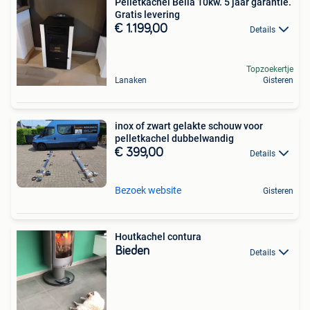
Pelletkachel Bella 10kw. 5 jaar garantie.
Gratis levering
€ 1.199,00
Details
Topzoekertje
Lanaken
Gisteren
inox of zwart gelakte schouw voor
pelletkachel dubbelwandig
€ 399,00
Details
Bezoek website
Gisteren
Houtkachel contura
Bieden
Details