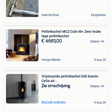
Herk-De-Stad
Eergisteren
Pelletkachel MCZ Cute M+ Zeer leuke
lage pelletkachel
€ 4.683,00
Details
Hooge Mierde
4 aug 26
Vrijstaande pelletkachel Edil Kamin
Celia air...
Zie omschrijving
Details
Bezoek website
4 aug 26