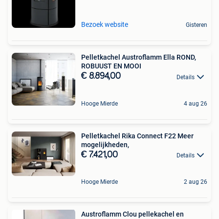
Bezoek website
Gisteren
Pelletkachel Austroflamm Ella ROND,
ROBUUST EN MOOI
€ 8.894,00
Details
Hooge Mierde
4 aug 26
Pelletkachel Rika Connect F22 Meer
mogelijkheden,
€ 7.421,00
Details
Hooge Mierde
2 aug 26
Austroflamm Clou pellekachel en