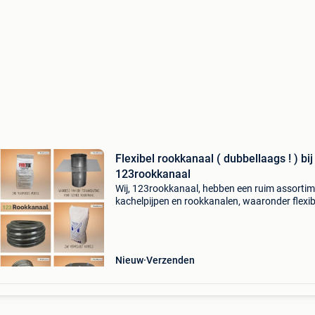
Flexibel rookkanaal ( dubbellaags ! ) bij
123rookkanaal
Wij, 123rookkanaal, hebben een ruim assorti
kachelpijpen en rookkanalen, waaronder flexib
dubbellaagse rookkanalen. De flexibele
rookkanalen zijn van rvs en zijn dubbellaags, h
gaat om 2 lag
Nieuw
Verzenden