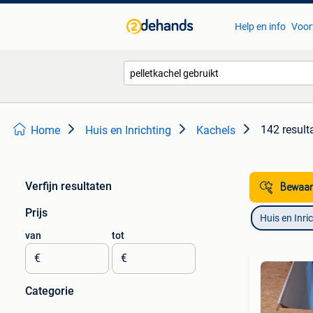
Help en info
Voor
142 result
Home
Huis en Inrichting
Kachels
Verfijn resultaten
Bewaar
Prijs
Huis en Inri
van
tot
€
€
Categorie