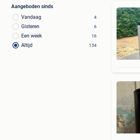
Aangeboden sinds
Vandaag
4
Gisteren
6
Een week
16
Altijd
134