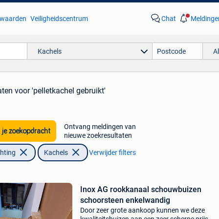
waarden
Veiligheidscentrum
Chat
Meldinge
Kachels
A
aten
voor 'pelletkachel gebruikt'
Ontvang meldingen van
 je zoekopdracht
nieuwe zoekresultaten
chting
Kachels
Verwijder filters
Inox AG rookkanaal schouwbuizen
schoorsteen enkelwandig
Door zeer grote aankoop kunnen we deze