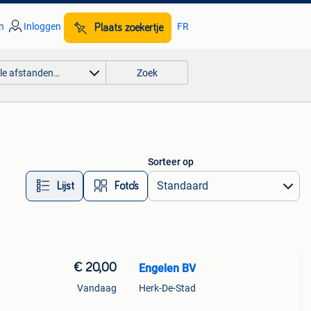
n
Inloggen
FR
Plaats zoekertje
lle afstanden…
Zoek
Sorteer op
Lijst
Foto’s
€ 20,00
Engelen BV
Vandaag
Herk-De-Stad