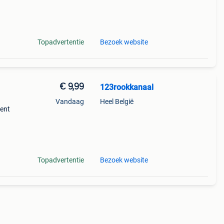
sring
ox
Topadvertentie
Bezoek website
€ 9,99
123rookkanaal
Vandaag
Heel België
ment
line.
ijn
Topadvertentie
Bezoek website