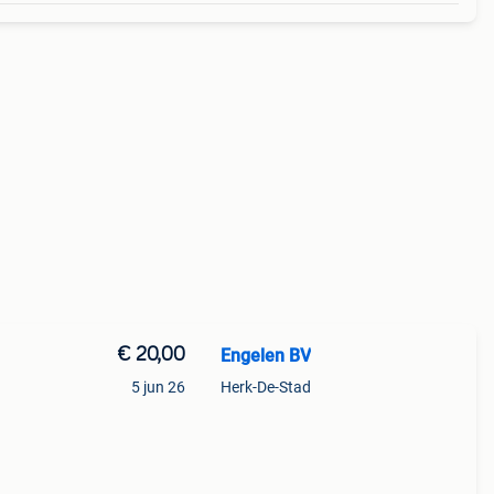
€ 20,00
Engelen BV
5 jun 26
Herk-De-Stad
sring
ox