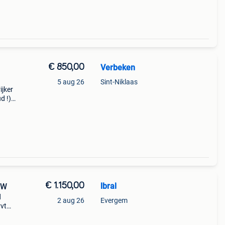
€ 850,00
Verbeken
5 aug 26
Sint-Niklaas
ijker
d !)
olle
 nett
€ 1.150,00
lbral
kW
d
2 aug 26
Evergem
rvt
ar.