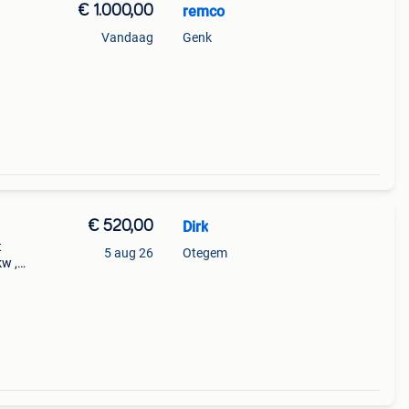
€ 1.000,00
remco
Vandaag
Genk
€ 520,00
Dirk
t
5 aug 26
Otegem
w ,