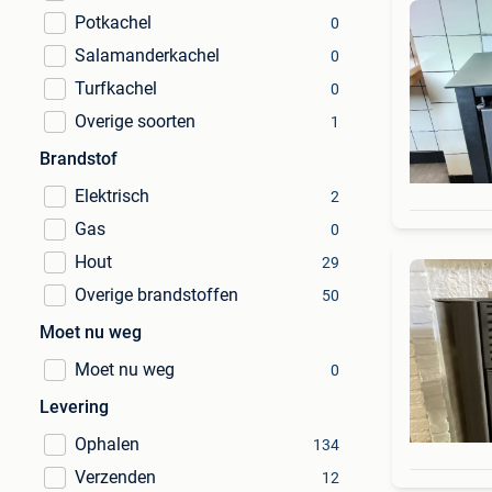
Potkachel
0
Salamanderkachel
0
Turfkachel
0
Overige soorten
1
Brandstof
Elektrisch
2
Gas
0
Hout
29
Overige brandstoffen
50
Moet nu weg
Moet nu weg
0
Levering
Ophalen
134
Verzenden
12