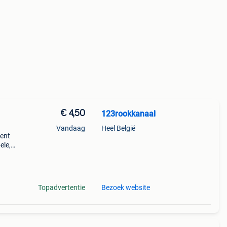
€ 4,50
123rookkanaal
Vandaag
Heel België
ment
ele,
et
Topadvertentie
Bezoek website