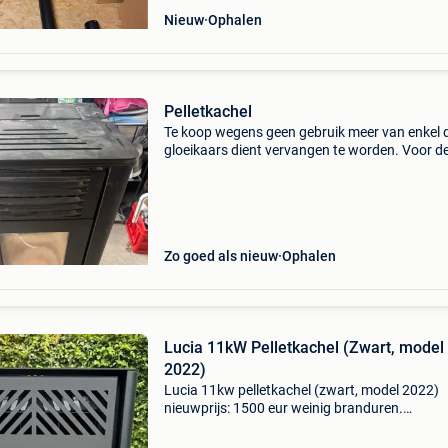
Nieuw
Ophalen
Pelletkachel
Te koop wegens geen gebruik meer van enkel 
gloeikaars dient vervangen te worden. Voor de
in oerfecte staat
Zo goed als nieuw
Ophalen
Lucia 11kW Pelletkachel (Zwart, model
2022)
Lucia 11kw pelletkachel (zwart, model 2022)
nieuwprijs: 1500 eur weinig branduren.
Functioneert nog zeer goed. Weg wegens
warmtepomp. Volgende extra&#39;s zijn