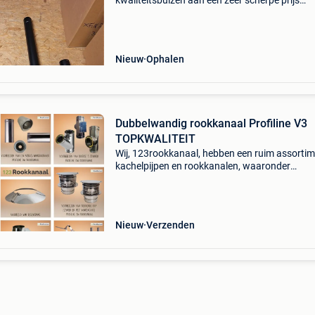
kwaliteitsbuizen aan een zeer scherpe prijs
aanbieden... 80 Mm inox 100 cm met dichting
aan 20 euro de meter 80 mm zwart gelakte in
met dichtingsring aan
Nieuw
Ophalen
Dubbelwandig rookkanaal Profiline V3
TOPKWALITEIT
Wij, 123rookkanaal, hebben een ruim assorti
kachelpijpen en rookkanalen, waaronder
dubbelwandige rookkanalen van het merk profi
De dubbelwandige kachelpijpen van profiline z
voorzien van e
Nieuw
Verzenden