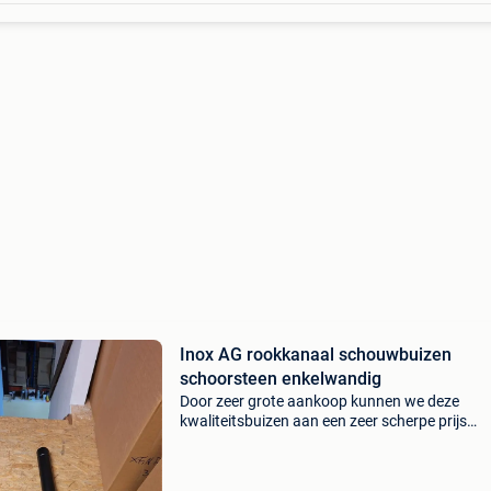
Inox AG rookkanaal schouwbuizen
schoorsteen enkelwandig
Door zeer grote aankoop kunnen we deze
kwaliteitsbuizen aan een zeer scherpe prijs
aanbieden... 80 Mm inox 100 cm met dichting
aan 20 euro de meter 80 mm zwart gelakte in
met dichtingsring aan