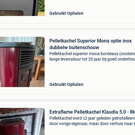
inbegrepen: rookkanaal enkelwandig i
Gebruikt
Ophalen
Pelletkachel Superior Mona optie inox
dubbelw buitenschouw
Pelletkachel superior mona bordeaux (oostenr
lange levensduur tot 20 jaar bij goed onderhou
Optie inox dubbelwandige buitenschouw stijlv
pelletkachel superior mona 8,5 kw bordeaux in
Gebruikt
Ophalen
Extraflame Pelletkachel Klaudia 5.0 - 8
Pelletkachel werd ±2 jaar geleden geïnstalleer
door vorige eigenaar, maar door verhuis naar 
amper gebruikt. Afstandsbediening beschikba