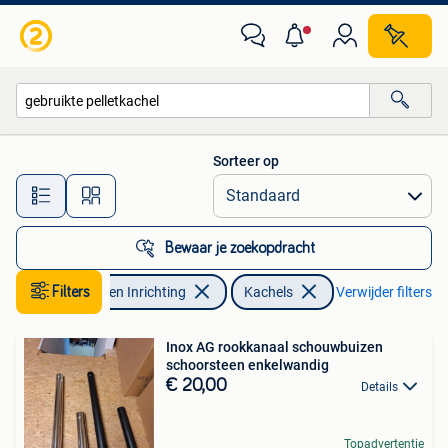
Kachels
Sorteer op
Alle afstanden…
Bewaar je zoekopdracht
Filters
Huis en Inrichting
Kachels
Verwijder filters
Inox AG rookkanaal schouwbuizen
schoorsteen enkelwandig
€ 20,00
Details
Topadvertentie