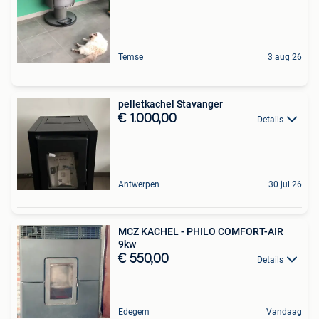
Temse
3 aug 26
pelletkachel Stavanger
€ 1.000,00
Details
Antwerpen
30 jul 26
MCZ KACHEL - PHILO COMFORT-AIR
9kw
€ 550,00
Details
Edegem
Vandaag