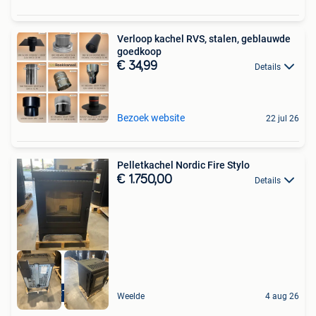
Verloop kachel RVS, stalen, geblauwde
goedkoop
€ 34,99
Details
Bezoek website
22 jul 26
Pelletkachel Nordic Fire Stylo
€ 1.750,00
Details
ACTIE
Weelde
4 aug 26