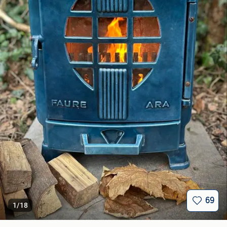
69
1
/
18