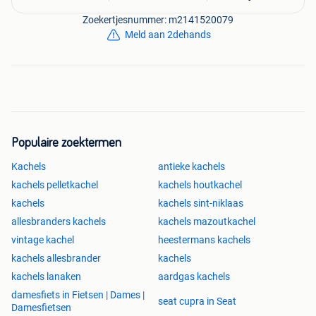
monumentale panden. Maar ook in een strak nieuwbouw
huis, serre, aanbouw, mancave of zelfs in boten zijn onze
Zoekertjesnummer: m2141520079
klassieke kachels een charmante aankleding.
Meld aan 2dehands
Let op: de kachels in deze advertentie zijn een greep uit het
assortiment. We hebben meer dan dit op voorraad, maar
het kan ook zijn dat er van de getoonde kachels al wat is
verkocht.
Populaire zoektermen
Kachels
antieke kachels
kachels pelletkachel
kachels houtkachel
kachels
kachels sint-niklaas
allesbranders kachels
kachels mazoutkachel
vintage kachel
heestermans kachels
kachels allesbrander
kachels
kachels lanaken
aardgas kachels
damesfiets in Fietsen | Dames |
seat cupra in Seat
Damesfietsen