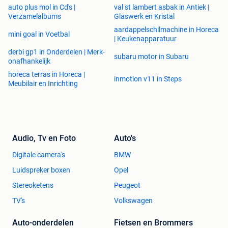
auto plus mol in Cd's |
val st lambert asbak in Antiek |
Verzamelalbums
Glaswerk en Kristal
aardappelschilmachine in Horeca
mini goal in Voetbal
| Keukenapparatuur
derbi gp1 in Onderdelen | Merk-
subaru motor in Subaru
onafhankelijk
horeca terras in Horeca |
inmotion v11 in Steps
Meubilair en Inrichting
Audio, Tv en Foto
Auto's
Digitale camera's
BMW
Luidspreker boxen
Opel
Stereoketens
Peugeot
TV's
Volkswagen
Auto-onderdelen
Fietsen en Brommers