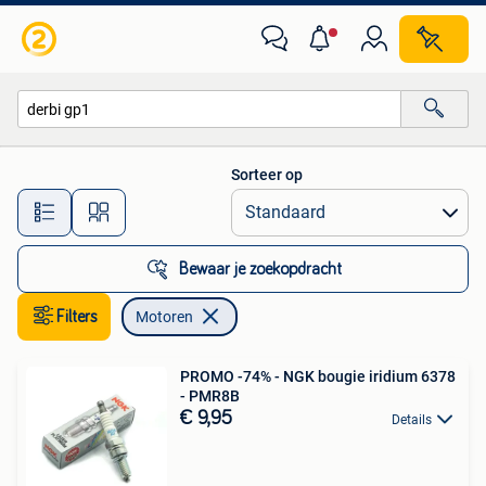
Motoren
Sorteer op
Alle afstanden…
Bewaar je zoekopdracht
Filters
Motoren
PROMO -74% - NGK bougie iridium 6378
- PMR8B
€ 9,95
Details