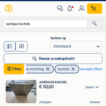
Kachels
Sorteer op
Alle afstanden…
Bewaar je zoekopdracht
Filters
Huis en Inrichting
Kachels
Verwijder filters
AARDGAS KACHEL
€ 50,00
Details
Zottegem
Gisteren