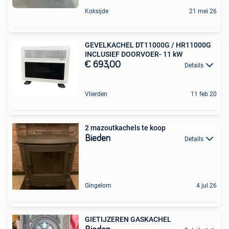
Koksijde
21 mei 26
GEVELKACHEL DT11000G / HR11000G
INCLUSIEF DOORVOER- 11 kW
€ 693,00
Details
Vlierden
11 feb 20
2 mazoutkachels te koop
Bieden
Details
Gingelom
4 jul 26
GIETIJZEREN GASKACHEL