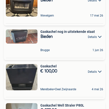
Bieden
Details
Wevelgem
17 mei 26
Gaskachel nog in uitstekende staat
Bieden
Details
Brugge
1 jun 26
Gaskachel
€ 100,00
Details
Merelbeke+Deel Zwijnaarde
4 mei 26
Gaskachel Well Straler P80L