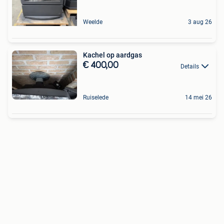
Weelde
3 aug 26
Kachel op aardgas
€ 400,00
Details
Ruiselede
14 mei 26