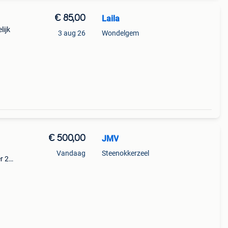
€ 85,00
Laila
lijk
3 aug 26
Wondelgem
€ 500,00
JMV
Vandaag
Steenokkerzeel
r 20