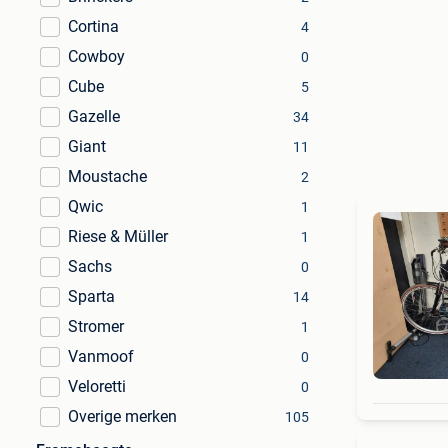
Cortina
4
Cowboy
0
Cube
5
Gazelle
34
Giant
11
Moustache
2
Qwic
1
Riese & Müller
1
Sachs
0
Sparta
14
Stromer
1
Vanmoof
0
Veloretti
0
Overige merken
105