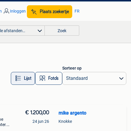
n
Inloggen
FR
Plaats zoekertje
lle afstanden…
Zoek
Sorteer op
Lijst
Foto’s
€ 1.200,00
mike argento
we
24 jun 26
Knokke
ter.
 te