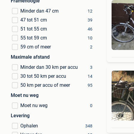
Framehoogte
Minder dan 47 cm
12
47 tot 51 cm
39
51 tot 55 cm
46
55 tot 59 cm
10
59 cm of meer
2
Maximale afstand
Minder dan 30 km per accu
3
30 tot 50 km per accu
14
50 km per accu of meer
95
Moet nu weg
Moet nu weg
0
Levering
Ophalen
348