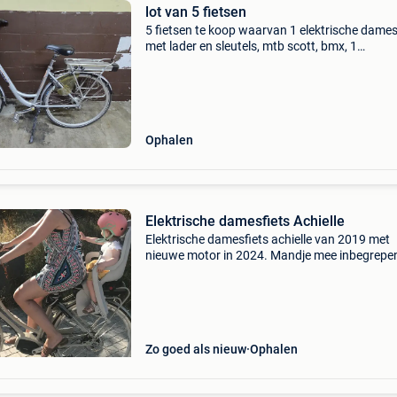
lot van 5 fietsen
5 fietsen te koop waarvan 1 elektrische dames
met lader en sleutels, mtb scott, bmx, 1
herenfietsen van minerva en een damesfiets. A
samen 200€
Ophalen
Elektrische damesfiets Achielle
Elektrische damesfiets achielle van 2019 met
nieuwe motor in 2024. Mandje mee inbegrepe
Nog in zeer goede staat.
Zo goed als nieuw
Ophalen