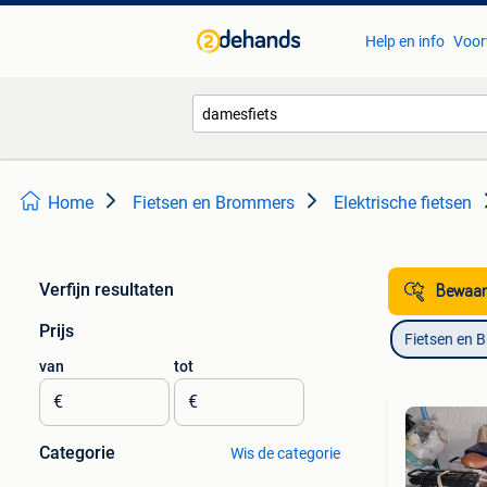
Help en info
Voor
Home
Fietsen en Brommers
Elektrische fietsen
Verfijn resultaten
Bewaar
Prijs
Fietsen en 
van
tot
€
€
Categorie
Wis de categorie