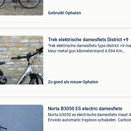
Gebruikt
Ophalen
Trek elektrische damesfiets District +9
Trek elektrische damesfiets type district +9 m
kleur metal gun kilometerstand 4.094 Km
schijfremmen riem eerste eigenaar lease fiets
Zo goed als nieuw
Ophalen
Norta B3050 ES electric damesfiets
Norta b3050 es electrische damesfiets maat 4
Enviolo automatic traploos schakelen. Carbo
drive riemaandrijving. Bosch performance line
500w batterij. Mik bagagedrager. Totaal 495