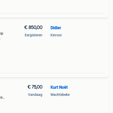
€ 850,00
Didier
oop
Eergisteren
Kinrooi
n
€ 75,00
Kurt Noët
Vandaag
Wachtebeke
ze
 om