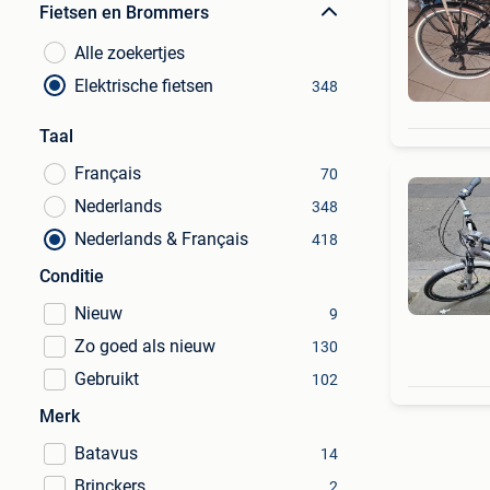
Fietsen en Brommers
Alle zoekertjes
Elektrische fietsen
348
Taal
Français
70
Nederlands
348
Nederlands & Français
418
Conditie
Nieuw
9
Zo goed als nieuw
130
Gebruikt
102
Merk
Batavus
14
Brinckers
2