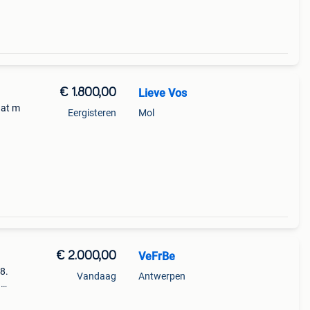
€ 1.800,00
Lieve Vos
aat m
Eergisteren
Mol
€ 2.000,00
VeFrBe
8.
Vandaag
Antwerpen
n
0km.