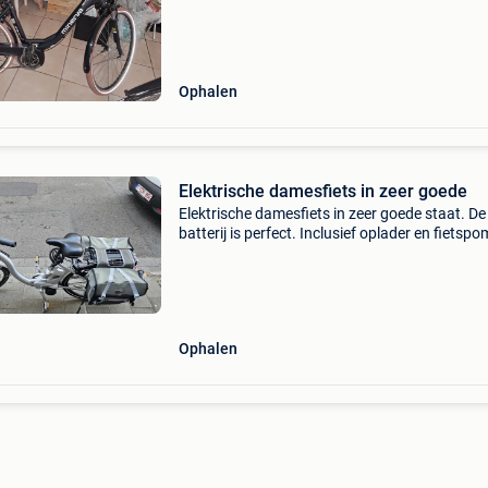
halen in knokke-heist
Ophalen
Elektrische damesfiets in zeer goede
Elektrische damesfiets in zeer goede staat. De
batterij is perfect. Inclusief oplader en fietspo
Af te halen in antwerpen.0466205198 Bedank
Ophalen