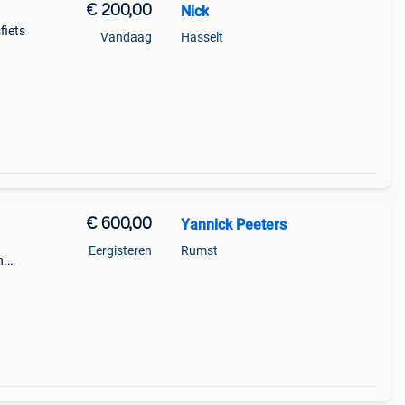
€ 200,00
Nick
fiets
Vandaag
Hasselt
lles
€ 600,00
Yannick Peeters
Eergisteren
Rumst
n.