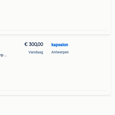
€ 300,00
kapsalon
Vandaag
Antwerpen
mp.
t!