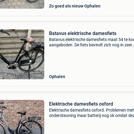
Zo goed als nieuw
Ophalen
Batavus elektrische damesfiets
Batavus elektrische damesfiets maat 54 te k
aangeboden. De fiets bevindt zich nog in zeer
goede staat. 8 Naafversnellingen bosch
middenmotor bereik 70-120km afhankelijk va
ondersteuning
Ophalen
Elektrische damesfiets oxford
Elektrische damesfiets oxford. Problemen met
ondersteuning maar batterij nog ok omdat de
werd gereviseerd. (Ik heb onvoldoende kennis
dit op te lossen) motor in achterwiel.
Buitenversnelling. Zad