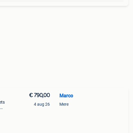
€ 790,00
Marco
ets
4 aug 26
Mere