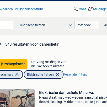
waarden
Veiligheidscentrum
Chat
Meldinge
Elektrische fietsen
A
348 resultaten
voor 'damesfiets'
Ontvang meldingen van
 je zoekopdracht
nieuwe zoekresultaten
Brommers
Elektrische fietsen
Verwijder filters
Elektrische damesfiets Minerva.
Nieuwstaat, mag weg wegens aanschaf nieu
fiets via leasing. Middenmotor, batterij van ach
Bruine zadel + handvaten vaste prijs 1200€ af