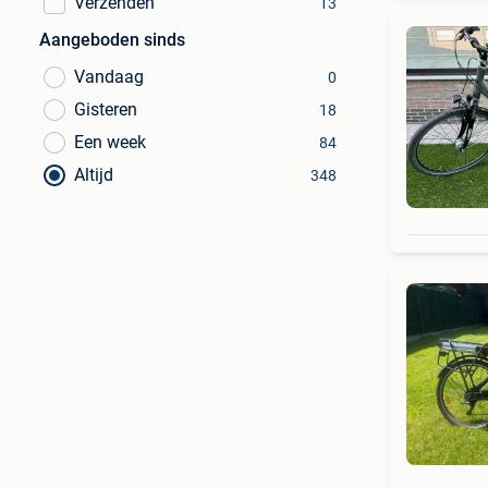
Verzenden
13
Aangeboden sinds
Vandaag
0
Gisteren
18
Een week
84
Altijd
348