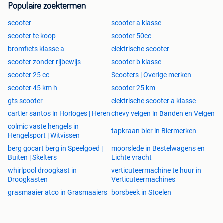
Populaire zoektermen
scooter
scooter a klasse
scooter te koop
scooter 50cc
bromfiets klasse a
elektrische scooter
scooter zonder rijbewijs
scooter b klasse
scooter 25 cc
Scooters | Overige merken
scooter 45 km h
scooter 25 km
gts scooter
elektrische scooter a klasse
cartier santos in Horloges | Heren
chevy velgen in Banden en Velgen
colmic vaste hengels in
tapkraan bier in Biermerken
Hengelsport | Witvissen
berg gocart berg in Speelgoed |
moorslede in Bestelwagens en
Buiten | Skelters
Lichte vracht
whirlpool droogkast in
verticuteermachine te huur in
Droogkasten
Verticuteermachines
grasmaaier atco in Grasmaaiers
borsbeek in Stoelen