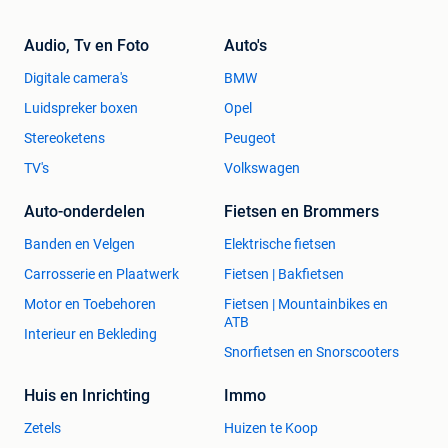
Audio, Tv en Foto
Auto's
Digitale camera's
BMW
Luidspreker boxen
Opel
Stereoketens
Peugeot
TV's
Volkswagen
Auto-onderdelen
Fietsen en Brommers
Banden en Velgen
Elektrische fietsen
Carrosserie en Plaatwerk
Fietsen | Bakfietsen
Motor en Toebehoren
Fietsen | Mountainbikes en
ATB
Interieur en Bekleding
Snorfietsen en Snorscooters
Huis en Inrichting
Immo
Zetels
Huizen te Koop