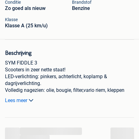
Conditie
Brandstof
Zo goed als nieuw
Benzine
Klasse
Klasse A (25 km/u)
Beschrijving
SYM FIDDLE 3
Scooters in zeer nette staat!
LED-verlichting: pinkers, achterlicht, koplamp &
dagrijverlichting.
Volledig nagezien: olie, bougie, filter,vario riem, kleppen
gesteld & volledige check.
Lees meer
Prijs: €1.195,-
Levering mogelijk (tegen vergoeding, afhankelijk van
afstand)
Leverservice 7/7, ook op zondag!
...
Service na verkoop & herstellingen: batterij, banden, uitlaat,
enz.
...