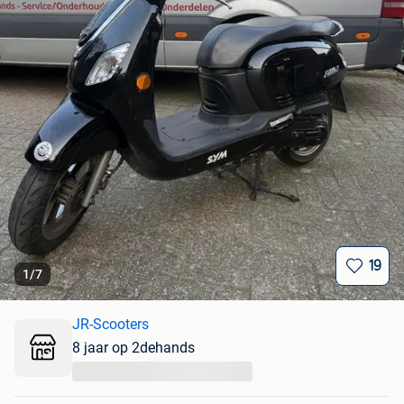
19
1
/
7
JR-Scooters
8 jaar op 2dehands
...