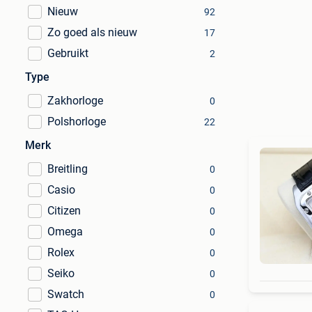
Nieuw
92
Zo goed als nieuw
17
Gebruikt
2
Type
Zakhorloge
0
Polshorloge
22
Merk
Breitling
0
Casio
0
Citizen
0
Omega
0
Rolex
0
Seiko
0
Swatch
0