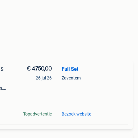
€ 4.750,00
Full Set
15
26 jul 26
Zaventem
s,
band
Topadvertentie
Bezoek website