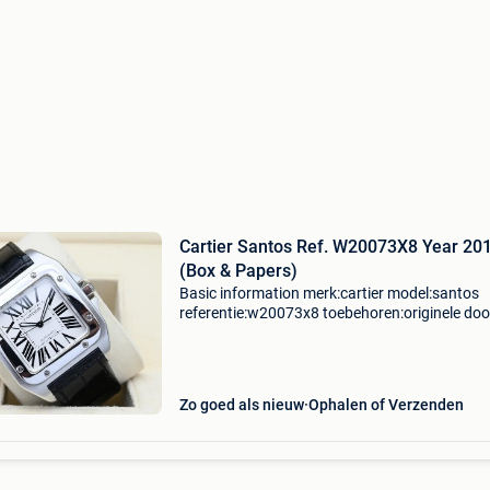
Cartier Santos Ref. W20073X8 Year 20
(Box & Papers)
Basic information merk:cartier model:santos
referentie:w20073x8 toebehoren:originele doo
originele papieren gender:heren/unisex
kaliber:automatic kast materiaal:staal/goud 
materiaal:leder jaar:
Zo goed als nieuw
Ophalen of Verzenden