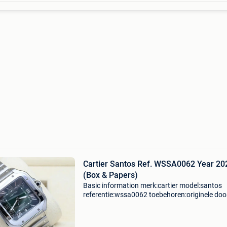
Cartier Santos Ref. WSSA0062 Year 20
(Box & Papers)
Basic information merk:cartier model:santos
referentie:wssa0062 toebehoren:originele doo
originele papieren gender:heren/unisex
kaliber:automaat kast materiaal:staal band
materiaal:staal jaar:2024 c