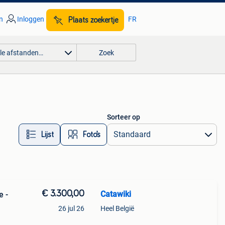
n
Inloggen
FR
Plaats zoekertje
lle afstanden…
Zoek
Sorteer op
Lijst
Foto’s
€ 3.300,00
Catawiki
e -
26 jul 26
Heel België