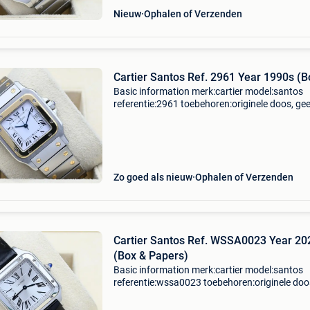
Nieuw
Ophalen of Verzenden
Cartier Santos Ref. 2961 Year 1990s (B
Basic information merk:cartier model:santos
referentie:2961 toebehoren:originele doos, ge
originele papieren gender:heren/unisex
kaliber:automaat kast materiaal:staal/goud 
materiaal:staal/goud
Zo goed als nieuw
Ophalen of Verzenden
Cartier Santos Ref. WSSA0023 Year 20
(Box & Papers)
Basic information merk:cartier model:santos
referentie:wssa0023 toebehoren:originele doo
originele papieren gender:heren/unisex
kaliber:quartz kast materiaal:staal band