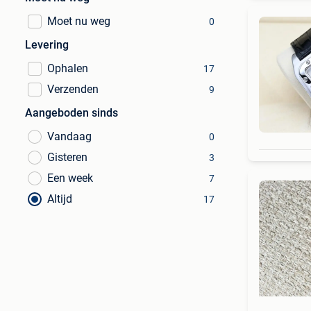
Moet nu weg
0
Levering
Ophalen
17
Verzenden
9
Aangeboden sinds
Vandaag
0
Gisteren
3
Een week
7
Altijd
17