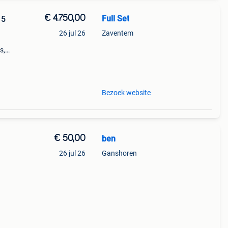
€ 4.750,00
Full Set
15
26 jul 26
Zaventem
s,
band
Bezoek website
€ 50,00
ben
26 jul 26
Ganshoren