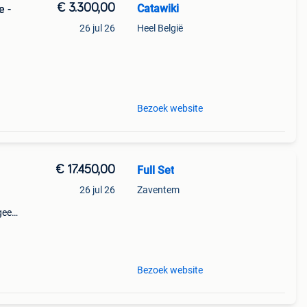
€ 3.300,00
Catawiki
e -
26 jul 26
Heel België
Bezoek website
€ 17.450,00
Full Set
26 jul 26
Zaventem
geen
Bezoek website