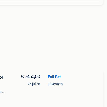
€ 7.450,00
Full Set
24
26 jul 26
Zaventem
s,