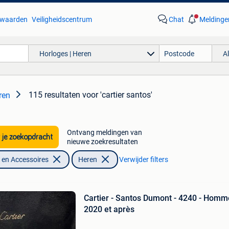
waarden
Veiligheidscentrum
Chat
Meldinge
Horloges | Heren
A
115 resultaten
voor 'cartier santos'
ren
Ontvang meldingen van
 je zoekopdracht
nieuwe zoekresultaten
en Accessoires
Heren
Verwijder filters
Cartier - Santos Dumont - 4240 - Homm
2020 et après