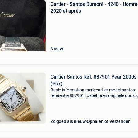
Cartier - Santos Dumont - 4240 - Homm
2020 et après
Nieuw
Cartier Santos Ref. 887901 Year 2000s
(Box)
Basic information merk:cartier model:santos
referentie:887901 toebehoren:originele doos, 
originele papieren gender:heren/unisex
kaliber:quartz kast materiaal:goud band
materiaal:goud jaar:2000s c
Zo goed als nieuw
Ophalen of Verzenden