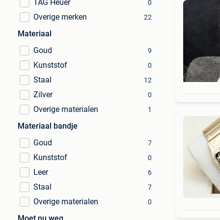
TAG Heuer
0
Overige merken
22
Materiaal
Goud
9
Kunststof
0
Staal
12
Zilver
0
Overige materialen
1
Materiaal bandje
Goud
7
Kunststof
0
Leer
6
Staal
7
Overige materialen
0
Moet nu weg