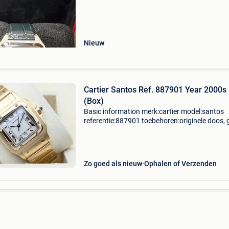
Nieuw
Cartier Santos Ref. 887901 Year 2000s
(Box)
Basic information merk:cartier model:santos
referentie:887901 toebehoren:originele doos, 
originele papieren gender:heren/unisex
kaliber:quartz kast materiaal:goud band
materiaal:goud jaar:2000s c
Zo goed als nieuw
Ophalen of Verzenden