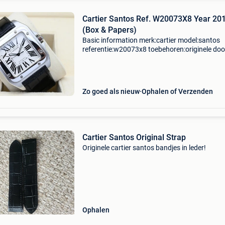
Cartier Santos Ref. W20073X8 Year 20
(Box & Papers)
Basic information merk:cartier model:santos
referentie:w20073x8 toebehoren:originele doo
originele papieren gender:heren/unisex
kaliber:automatic kast materiaal:staal/goud 
materiaal:leder jaar:
Zo goed als nieuw
Ophalen of Verzenden
Cartier Santos Original Strap
Originele cartier santos bandjes in leder!
Ophalen