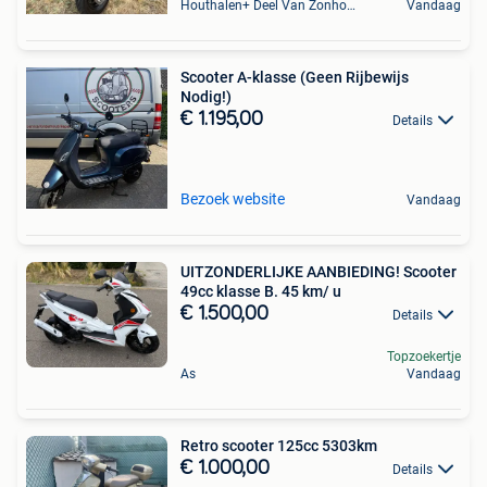
Houthalen+ Deel Van Zonhoven En Zolder
Vandaag
Scooter A-klasse (Geen Rijbewijs
Nodig!)
€ 1.195,00
Details
Bezoek website
Vandaag
UITZONDERLIJKE AANBIEDING! Scooter
49cc klasse B. 45 km/ u
€ 1.500,00
Details
Topzoekertje
As
Vandaag
Retro scooter 125cc 5303km
€ 1.000,00
Details