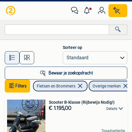
Scooters | Overige merken
Sorteer op
Alle afstanden…
Bewaar je zoekopdracht
Filters
Fietsen en Brommers
Overige merken
Scooter B-klasse (Rijbewijs Nodig!)
€ 1.195,00
Details
Topadvertentie