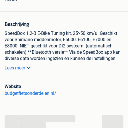
Beschrijving
SpeedBox 1.2-B E-Bike Tuning kit, 25>50 km/u. Geschikt
voor Shimano middenmotor, E5000, E6100, E7000 en
E8000. NIET geschikt voor Di2 systeem! (automatisch
schakelen) **Bluetooth versie** Via de SpeedBox app kan
diverse data worden ingezien en kunnen de instellingen
van deze chip worden gewijzigd (oa max snelheid)
Lees meer
Mogelijkheid tot aan/uit schakelen via lichtknop of app.
Weergave van de juiste snelheid t/m 23 km/u, daarboven
blijft teller op 23 km/u staan, actuele waarden alleen af te
Website
lezen in Speedbox App. Deze set is niet toegestaan op de
budgetfietsonderdelen.nl/
openbare weg.
BEKIJK ONZE WEBSHOP VOOR HET GEHELE
...
ASSORTIMENTIn de Budgetfietsonderdelen webshop kun
...
je al onze fietsonderdelen vinden. Wij hebben honderden