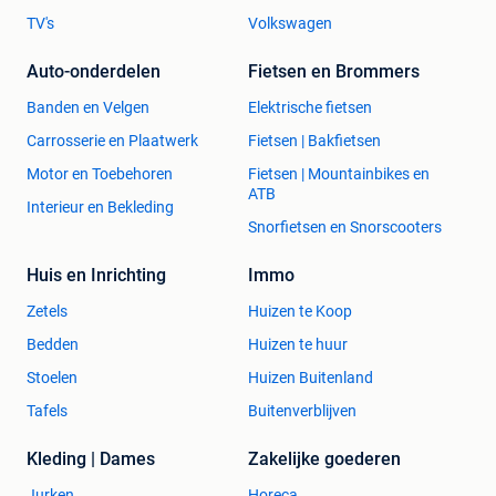
TV's
Volkswagen
Auto-onderdelen
Fietsen en Brommers
Banden en Velgen
Elektrische fietsen
Carrosserie en Plaatwerk
Fietsen | Bakfietsen
Motor en Toebehoren
Fietsen | Mountainbikes en
ATB
Interieur en Bekleding
Snorfietsen en Snorscooters
Huis en Inrichting
Immo
Zetels
Huizen te Koop
Bedden
Huizen te huur
Stoelen
Huizen Buitenland
Tafels
Buitenverblijven
Kleding | Dames
Zakelijke goederen
Jurken
Horeca