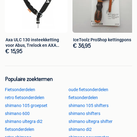
dit op te lossen mocht dit probleem zich voordoen.Niet
goed? Geld terug.14 dagen niet goed geld terug garantie.
Bevalt of past het product niet? Geen probleem. Stuur het
terug en wij betalen het aankoop bedrag terug.
Axa ULC 130 insteekketting
IceToolz ProShop kettingpons
voor Abus, Trelock en AXA
€ 36,95
block
€ 15,95
Populaire zoektermen
Fietsonderdelen
oude fietsonderdelen
retro fietsonderdelen
fietsonderdelen
shimano 105 groepset
shimano 105 shifters
shimano 600
shimano shifters
shimano ultegra di2
shimano ultegra shifter
fietsonderdelen
shimano di2