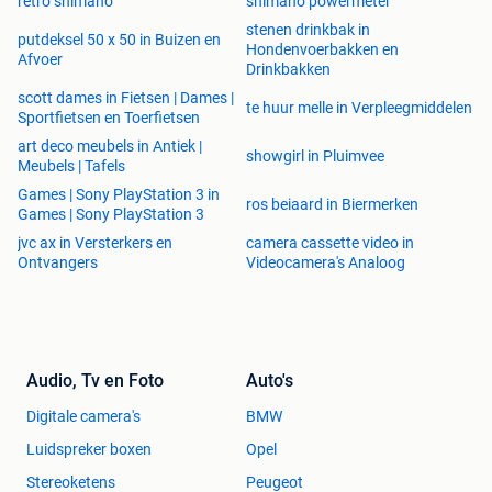
retro shimano
shimano powermeter
stenen drinkbak in
putdeksel 50 x 50 in Buizen en
Hondenvoerbakken en
Afvoer
Drinkbakken
scott dames in Fietsen | Dames |
te huur melle in Verpleegmiddelen
Sportfietsen en Toerfietsen
art deco meubels in Antiek |
showgirl in Pluimvee
Meubels | Tafels
Games | Sony PlayStation 3 in
ros beiaard in Biermerken
Games | Sony PlayStation 3
jvc ax in Versterkers en
camera cassette video in
Ontvangers
Videocamera's Analoog
Audio, Tv en Foto
Auto's
Digitale camera's
BMW
Luidspreker boxen
Opel
Stereoketens
Peugeot