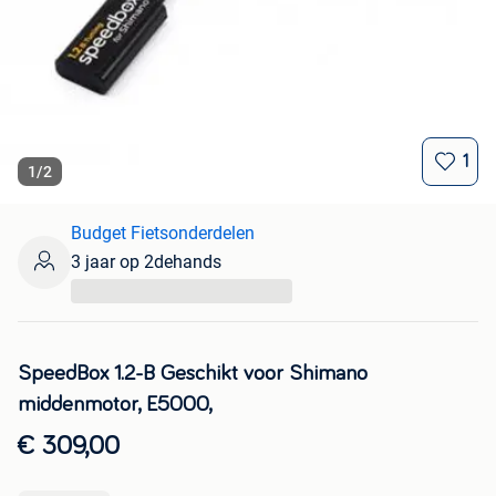
1
1
/
2
Budget Fietsonderdelen
3 jaar op 2dehands
...
SpeedBox 1.2-B Geschikt voor Shimano
middenmotor, E5000,
€ 309,00