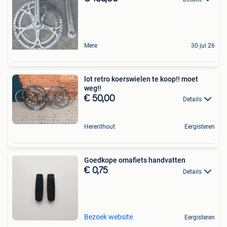
Mere
30 jul 26
lot retro koerswielen te koop!! moet
weg!!
€ 50,00
Details
Herenthout
Eergisteren
Goedkope omafiets handvatten
€ 0,75
Details
Bezoek website
Eergisteren