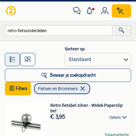
Fietsen en Brommers
Sorteer op
Alle afstanden…
Bewaar je zoekopdracht
Filters
Fietsen en Brommers
Retro fietsbel zilver - Widek Paperclip
bel
€ 3,95
Details
Topadvertentie