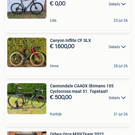
€ 0,00
Details
Lille
25 jul 26
Canyon Inflite CF SLX
€ 1.600,00
Details
Hove
28 jul 26
Cannondale CAADX Shimano 105
Cyclocross maat 51. Topstaat!
€ 500,00
Details
Kortrijk
31 jul 26
Orbea Orca M30iTeam 2023