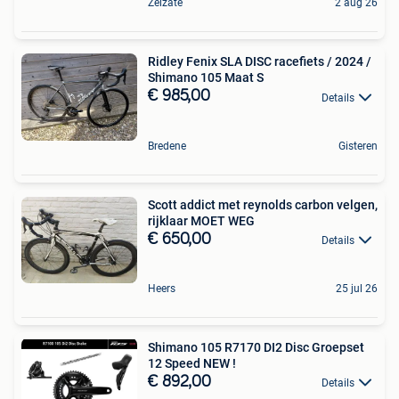
Zelzate
2 aug 26
Ridley Fenix SLA DISC racefiets / 2024 /
Shimano 105 Maat S
€ 985,00
Details
Bredene
Gisteren
Scott addict met reynolds carbon velgen,
rijklaar MOET WEG
€ 650,00
Details
Heers
25 jul 26
Shimano 105 R7170 DI2 Disc Groepset
12 Speed NEW !
€ 892,00
Details