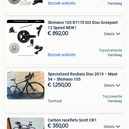
Bezoek website
Vandaag
Shimano 105 R7170 DI2 Disc Groepset
12 Speed NEW !
€ 892,00
Details
Topadvertentie
Bezoek website
Vandaag
Specialized Roubaix Disc 2019 – Maat
54 – Shimano 105
€ 1.250,00
Details
Topzoekertje
Turnhout
Vandaag
Carbon racefiets Scott CR1
€ 350,00
Details