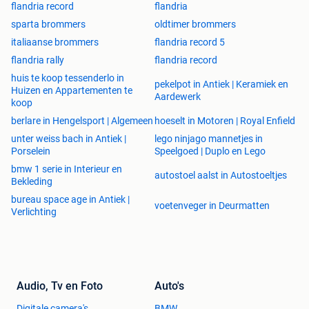
BellenTelefoonnummer tonen bij je zoekertje
flandria record
flandria
Wij vinden het belangrijk dat jij veilig kunt handelen. Pas
sparta brommers
oldtimer brommers
daarom op met handelen via andere kanalen, zoals
italiaanse brommers
flandria record 5
WhatsApp. Meer tips om veilig te handelen lees je hier.
flandria rally
flandria record
Telefoonnummer(optioneel)
Je locatie
huis te koop tessenderlo in
pekelpot in Antiek | Keramiek en
Huizen en Appartementen te
België
Aardewerk
koop
Buitenland
berlare in Hengelsport | Algemeen
hoeselt in Motoren | Royal Enfield
Postcode(verplicht)
De 2dehands Gebruiksvoorwaarden zijn van toepassing.
unter weiss bach in Antiek |
lego ninjago mannetjes in
Porselein
Speelgoed | Duplo en Lego
karcoma( de beste),4 vitesse hendels originele en
gebruikte, nieuw van model 1962 en van model
bmw 1 serie in Interieur en
autostoel aalst in Autostoeltjes
Bekleding
1968.uitlaten omhoog originele en nagemaakte,uitlaten
beneden nieuw, uitlaten model 1964 met de dunne pijpjes
bureau space age in Antiek |
voetenveger in Deurmatten
Verlichting
omhoog maar die zijn schaars,banden, heidenau banden
(de beste), kortom alles in stock origineel en nagemaakte
onderdelen.
Audio, Tv en Foto
Auto's
Digitale camera's
BMW