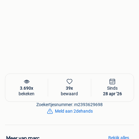
Handig voor Franstalige kopers
Kenmerken
Vul de kenmerken in om succesvoller te verkopen
0 / 5
Merk
Kies...BatavusPuchSpartaYamahaOverige merken
Klasse
Kies...Klasse A (25 km/u)Klasse B (45 km/u)
Cilinderinhoud
cc
Bouwjaar
Aantal versnellingen
versnellingen
3.690x
39x
Sinds
Status
bekeken
bewaard
28 apr '26
Gereserveerd
Zoekertjesnummer: m2393629698
Levering
Meld aan 2dehands
Ophalen of Verzenden
Ophalen
Verzenden
Prijs
Bekijk alles
Meer van marc