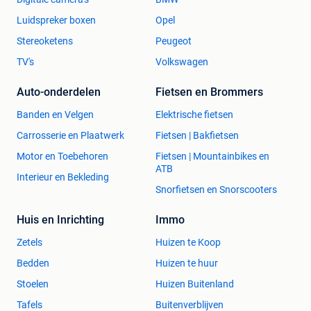
Luidspreker boxen
Opel
Stereoketens
Peugeot
TV's
Volkswagen
Auto-onderdelen
Fietsen en Brommers
Banden en Velgen
Elektrische fietsen
Carrosserie en Plaatwerk
Fietsen | Bakfietsen
Motor en Toebehoren
Fietsen | Mountainbikes en
ATB
Interieur en Bekleding
Snorfietsen en Snorscooters
Huis en Inrichting
Immo
Zetels
Huizen te Koop
Bedden
Huizen te huur
Stoelen
Huizen Buitenland
Tafels
Buitenverblijven