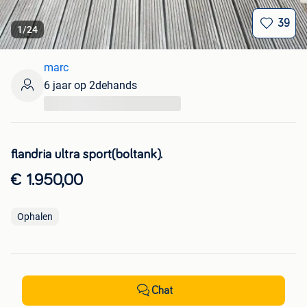
39
1
/
24
marc
6 jaar op 2dehands
...
flandria ultra sport(boltank).
€ 1.950,00
Ophalen
Chat