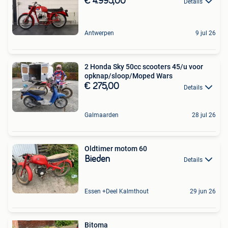
€ 4.995,00
Details
Antwerpen
9 jul 26
2 Honda Sky 50cc scooters 45/u voor
opknap/sloop/Moped Wars
€ 275,00
Details
Galmaarden
28 jul 26
Oldtimer motom 60
Bieden
Details
Essen +Deel Kalmthout
29 jun 26
Bitoma