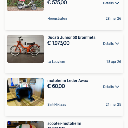
€ 575,00
Details
Hoogstraten
28 mei 26
Ducati Junior 50 bromfiets
€ 1.973,00
Details
La Louviere
18 apr 26
motohelm Leder Awax
€ 60,00
Details
Sint-Niklaas
21 mei 25
scooter-motohelm