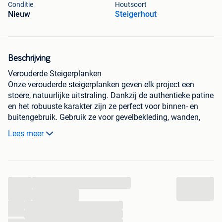
Conditie
Houtsoort
Nieuw
Steigerhout
Beschrijving
Verouderde Steigerplanken
Onze verouderde steigerplanken geven elk project een
stoere, natuurlijke uitstraling. Dankzij de authentieke patine
en het robuuste karakter zijn ze perfect voor binnen- en
buitengebruik. Gebruik ze voor gevelbekleding, wanden,
plafonds of tuinmeubelen.
Lees meer
Verkrijgbaar in lengtes 2 - 2,5 - 3 en 5 m
200 x 30 mm
Prijs 5 €/lm
...
Deze planken kunnen ook gedoubleerd worden naar een
...
dikte van 12 a 13 mm
...
...
Prijs 2,6 €/lm