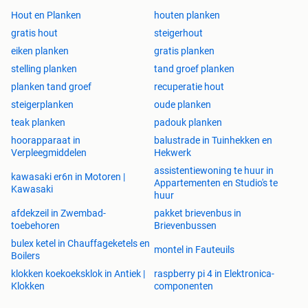
Hout en Planken
houten planken
gratis hout
steigerhout
eiken planken
gratis planken
stelling planken
tand groef planken
planken tand groef
recuperatie hout
steigerplanken
oude planken
teak planken
padouk planken
hoorapparaat in
balustrade in Tuinhekken en
Verpleegmiddelen
Hekwerk
assistentiewoning te huur in
kawasaki er6n in Motoren |
Appartementen en Studio's te
Kawasaki
huur
afdekzeil in Zwembad-
pakket brievenbus in
toebehoren
Brievenbussen
bulex ketel in Chauffageketels en
montel in Fauteuils
Boilers
klokken koekoeksklok in Antiek |
raspberry pi 4 in Elektronica-
Klokken
componenten