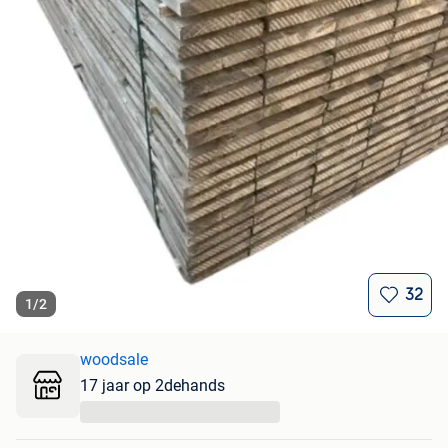
32
1
/
2
woodsale
17 jaar op 2dehands
...