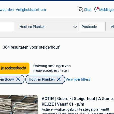
waarden
Veiligheidscentrum
Chat
Meldinge
Hout en Planken
A
364 resultaten
voor 'steigerhout'
Ontvang meldingen van
 je zoekopdracht
nieuwe zoekresultaten
f en Bouw
Hout en Planken
Verwijder filters
ACTIE! | Gebruikt Steigerhout | A &amp;
KEUZE | Vanaf €1,- p/m
Actie a-kwaliteit gebruikte steigerplanken!!!