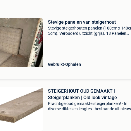
Stevige panelen van steigerhout
Stevige steigerhouten panelen (100cm x 140c
5cm). Verouderd uitzicht (grijs). 18 Panelen
beschikbaar. 10 € per paneel
Gebruikt
Ophalen
STEIGERHOUT OUD GEMAAKT |
Steigerplanken | Old look vintage
Prachtige oud gemaakte steigerplanken! - In
diverse diktes en lengtes - bestaande uit nieu
vuren steigerplanken - vergrijsd in een dompe
met speciale beits - beits ook los verkrijgbaar
(ideaal v