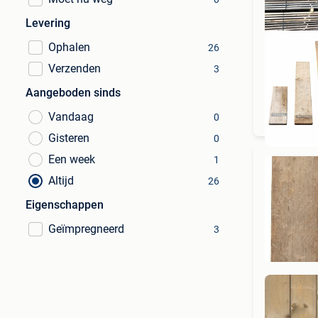
Levering
Ophalen
26
Verzenden
3
Aangeboden sinds
GROO
Vandaag
0
Gisteren
0
Een week
1
Altijd
26
Eigenschappen
Geïmpregneerd
3