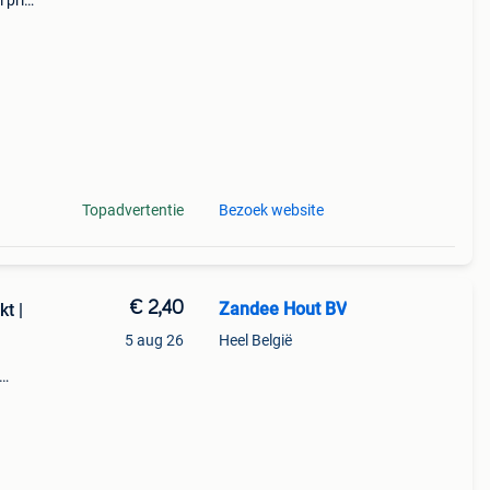
 prijs
maal
Topadvertentie
Bezoek website
€ 2,40
Zandee Hout BV
t |
5 aug 26
Heel België
r
+/-