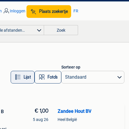
n
Inloggen
FR
Plaats zoekertje
lle afstanden…
Zoek
Sorteer op
Lijst
Foto’s
€ 1,00
Zandee Hout BV
 B
5 aug 26
Heel België