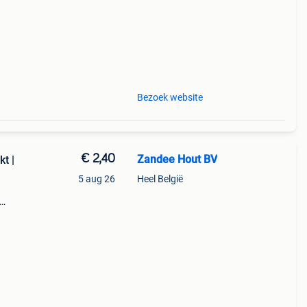
Bezoek website
€ 2,40
Zandee Hout BV
t |
5 aug 26
Heel België
r
+/-