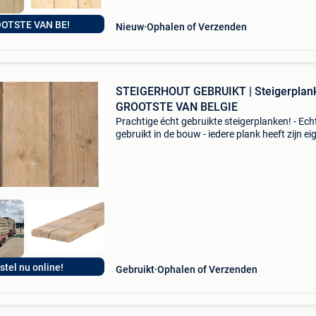
OTSTE VAN BE!
Nieuw
Ophalen of Verzenden
STEIGERHOUT GEBRUIKT | Steigerplank
GROOTSTE VAN BELGIE
Prachtige écht gebruikte steigerplanken! - Ech
gebruikt in de bouw - iedere plank heeft zijn ei
unieke uitstraling - keuze uit geschuurd of
ongeschuurd kopmaat: 30x195mm lengtes
voorradig: 2m / 2,
stel nu online!
Gebruikt
Ophalen of Verzenden