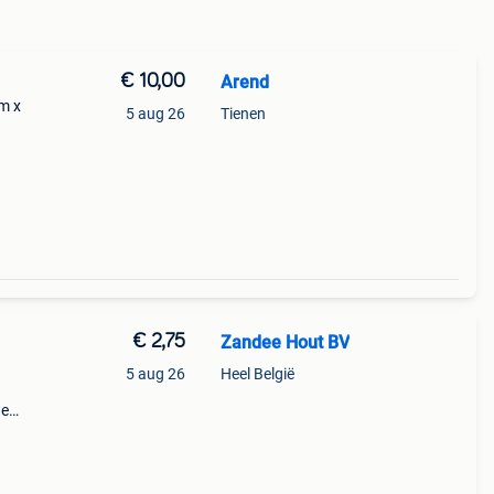
€ 10,00
Arend
m x
5 aug 26
Tienen
€ 2,75
Zandee Hout BV
5 aug 26
Heel België
we
lbad