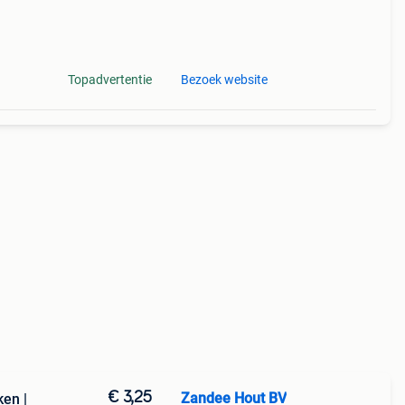
Topadvertentie
Bezoek website
€ 3,25
Zandee Hout BV
en |