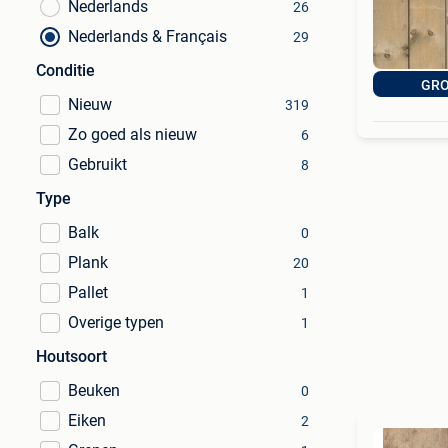
Nederlands
26
Nederlands & Français
29
Conditie
GRO
Nieuw
319
Zo goed als nieuw
6
Gebruikt
8
Type
Balk
0
Plank
20
Pallet
1
Overige typen
1
Houtsoort
Beuken
0
Eiken
2