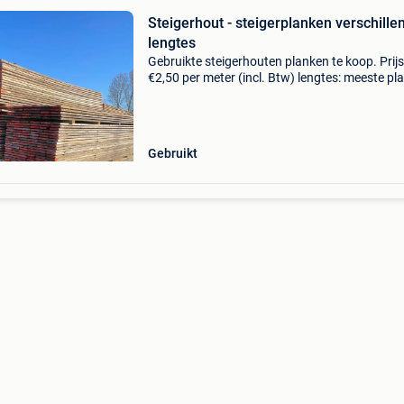
Steigerhout - steigerplanken verschille
lengtes
Gebruikte steigerhouten planken te koop. Prijs
€2,50 per meter (incl. Btw) lengtes: meeste pl
tussen 4-5 meter, kortere ook beschikbaar. Op
maat zagen is mogelijk. Te koop per stuk of in 
Gebruikt