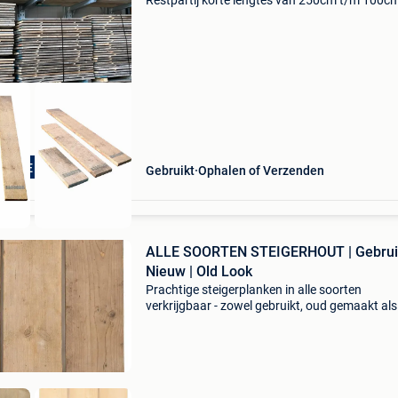
Restpartij korte lengtes van 250cm t/m 100cm
(incl. Btw): lengte 250cm: €9,00 per stuk (nor
€11,25) lengte 200cm: €6,50 per stuk
TSTE VAN NL BE
Gebruikt
Ophalen of Verzenden
ALLE SOORTEN STEIGERHOUT | Gebruik
Nieuw | Old Look
Prachtige steigerplanken in alle soorten
verkrijgbaar - zowel gebruikt, oud gemaakt als
nieuw! - Bij afhalen kunt u de planken stuk voo
stuk selecteren - ook in gedoubleerde variant (
13mm dik) -