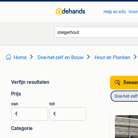
Help en info
Voor
Home
Doe-het-zelf en Bouw
Hout en Planken
Verfijn resultaten
Bewaar
Prijs
Doe-het-zel
van
tot
€
€
Categorie