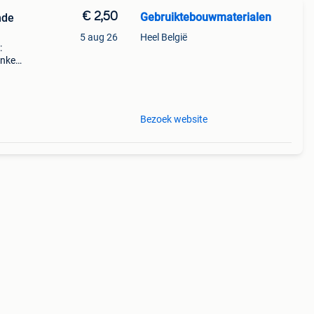
€ 2,50
Gebruiktebouwmaterialen
nde
5 aug 26
Heel België
:
anken
gr
Bezoek website