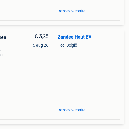
Bezoek website
€ 3,25
Zandee Hout BV
en |
5 aug 26
Heel België
t
gen
Bezoek website