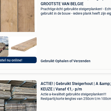
GROOTSTE VAN BELGIE
Prachtige écht gebruikte steigerplanken! - Ech
gebruikt in de bouw - iedere plank heeft zijn ei
unieke uitstraling - keuze uit geschuurd of
ongeschuurd kopmaat: 30x195mm lengtes
voorradig: 2m / 2,
stel nu online!
Gebruikt
Ophalen of Verzenden
ACTIE! | Gebruikt Steigerhout | A &amp;
KEUZE | Vanaf €1,- p/m
Actie a-kwaliteit gebruikte steigerplanken!!!
Restpartij korte lengtes van 250cm t/m 100cm
(incl. Btw): lengte 250cm: €9,00 per stuk (nor
€11,25) lengte 200cm: €6,50 per stuk