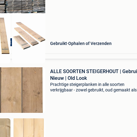
TSTE VAN NL BE
Gebruikt
Ophalen of Verzenden
ALLE SOORTEN STEIGERHOUT | Gebruik
Nieuw | Old Look
Prachtige steigerplanken in alle soorten
verkrijgbaar - zowel gebruikt, oud gemaakt als
nieuw! - Bij afhalen kunt u de planken stuk voo
stuk selecteren - ook in gedoubleerde variant (
13mm dik) -