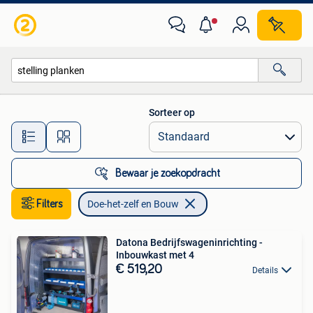
Doe-het-zelf en Bouw
Sorteer op
Alle afstanden…
Bewaar je zoekopdracht
Filters
Doe-het-zelf en Bouw
Datona Bedrijfswageninrichting -
Inbouwkast met 4
€ 519,20
Details