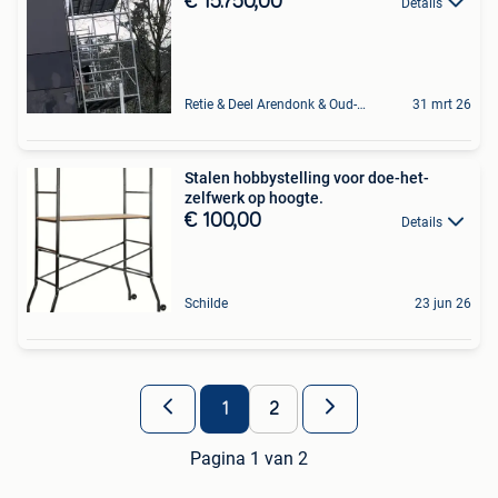
€ 15.750,00
Details
Retie & Deel Arendonk & Oud-Turnhout
31 mrt 26
Stalen hobbystelling voor doe-het-
zelfwerk op hoogte.
€ 100,00
Details
Schilde
23 jun 26
1
2
Pagina 1 van 2