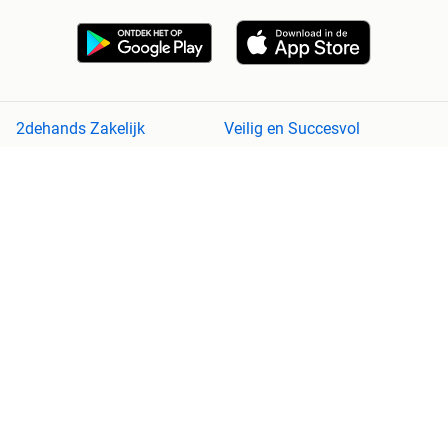
2dehands Zakelijk
Veilig en Succesvol
Help en info
Voorwaarden
Privacyverklaring
Cookiebeleid
Privacyvoorkeuren
Over 2dehands
Adevinta
Sitemap
2dehands is niet aansprakelijk voor (gevolg)schade die voortkomt
uit het gebruik van deze site, dan wel uit fouten of ontbrekende
functionaliteiten op deze site.