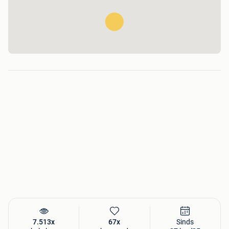
Openingsuren :
Ma tot Vrijdag 7u30 tot 12u en 12u30 tot 17u30
Zaterdag 8u30 tot 12u.
7.513x
67x
Sinds