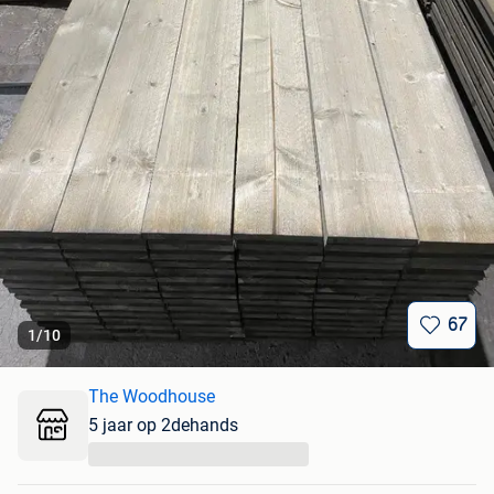
67
1
/
10
The Woodhouse
5 jaar op 2dehands
...