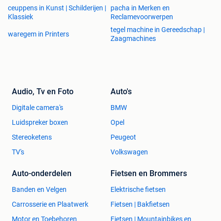
ceuppens in Kunst | Schilderijen |
pacha in Merken en
Klassiek
Reclamevoorwerpen
tegel machine in Gereedschap |
waregem in Printers
Zaagmachines
Audio, Tv en Foto
Auto's
Digitale camera's
BMW
Luidspreker boxen
Opel
Stereoketens
Peugeot
TV's
Volkswagen
Auto-onderdelen
Fietsen en Brommers
Banden en Velgen
Elektrische fietsen
Carrosserie en Plaatwerk
Fietsen | Bakfietsen
Motor en Toebehoren
Fietsen | Mountainbikes en