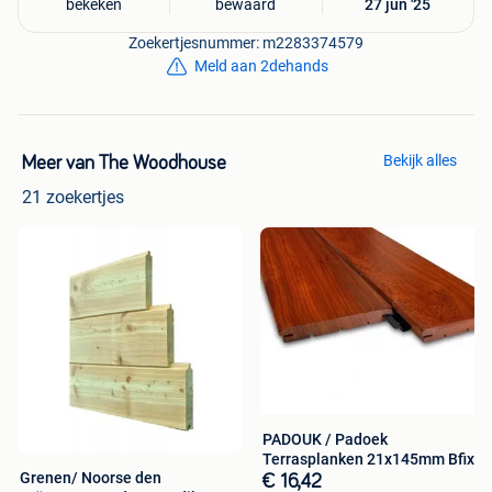
bekeken
bewaard
27 jun '25
Zoekertjesnummer: m2283374579
Meld aan 2dehands
Bekijk alles
Meer van The Woodhouse
21 zoekertjes
PADOUK / Padoek
Terrasplanken 21x145mm Bfix
Grenen/ Noorse den
€ 16,42