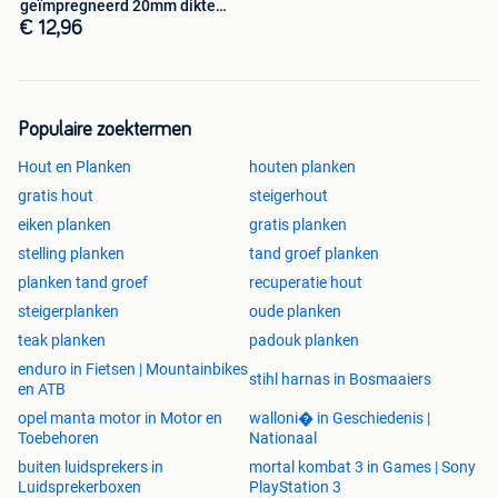
geïmpregneerd 20mm dikte
tand en groef
€ 12,96
Populaire zoektermen
Hout en Planken
houten planken
gratis hout
steigerhout
eiken planken
gratis planken
stelling planken
tand groef planken
planken tand groef
recuperatie hout
steigerplanken
oude planken
teak planken
padouk planken
enduro in Fietsen | Mountainbikes
stihl harnas in Bosmaaiers
en ATB
opel manta motor in Motor en
walloni� in Geschiedenis |
Toebehoren
Nationaal
buiten luidsprekers in
mortal kombat 3 in Games | Sony
Luidsprekerboxen
PlayStation 3