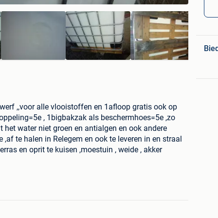
Bie
,werf ,,voor alle vlooistoffen en 1afloop gratis ook op
koppeling=5e , 1bigbakzak als beschermhoes=5e ,zo
t het water niet groen en antialgen en ook andere
,af te halen in Relegem en ook te leveren in en straal
rras en oprit te kuisen ,moestuin , weide , akker
94 13..en ook hou niets bij wel als men hier is geweest