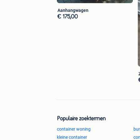
Aanhangwagen
€ 175,00
Populaire zoektermen
container woning
bur
kleine container
con