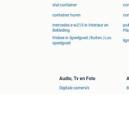
stal container
con
container huren
con
mercedes e w213 in Interieur en
ps4
Bekleding
Pla
frisbee in Speelgoed | Buiten | Los
lig
speelgoed
Audio, Tv en Foto
A
Digitale camera's
Luidspreker boxen
O
Stereoketens
P
TV's
V
Huis en Inrichting