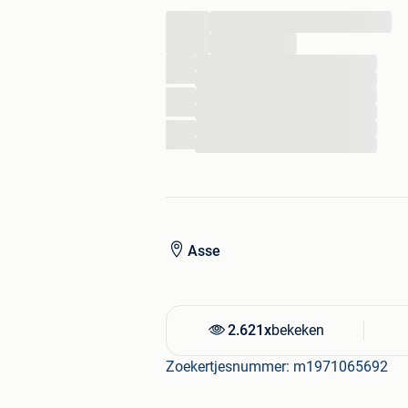
...
...
...
...
...
...
...
...
Asse
2.621x
bekeken
Zoekertjesnummer: m1971065692