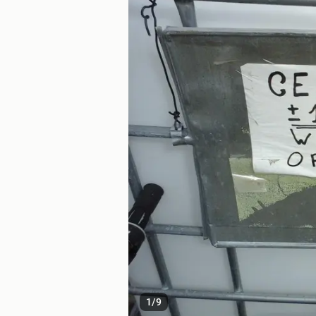
1
/
9