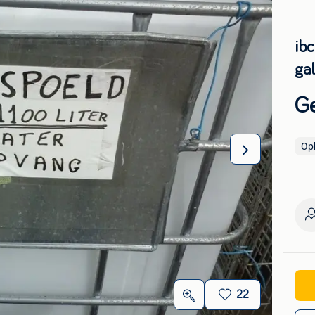
ibc
ga
Ge
Op
22