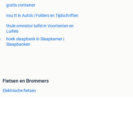
gratis container
nsu tt in Auto's | Folders en Tijdschriften
thule omnistor luifel in Voortenten en
Luifels
n
hoek slaapbank in Slaapkamer |
Slaapbanken
Fietsen en Brommers
Elektrische fietsen
Fietsen | Bakfietsen
Fietsen | Mountainbikes en ATB
Snorfietsen en Snorscooters
Zakelijke goederen