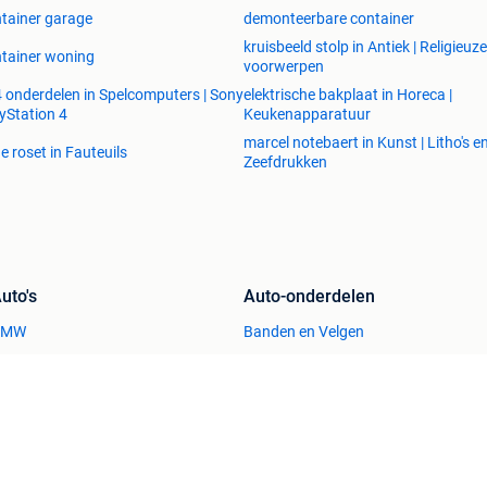
tainer garage
demonteerbare container
kruisbeeld stolp in Antiek | Religieuze
tainer woning
voorwerpen
 onderdelen in Spelcomputers | Sony
elektrische bakplaat in Horeca |
yStation 4
Keukenapparatuur
marcel notebaert in Kunst | Litho's e
ne roset in Fauteuils
Zeefdrukken
uto's
Auto-onderdelen
BMW
Banden en Velgen
pel
Carrosserie en Plaatwerk
eugeot
Motor en Toebehoren
olkswagen
Interieur en Bekleding
Immo
Kleding | Dames