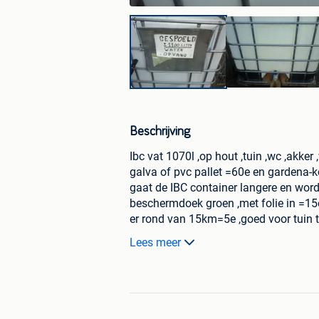
Beschrijving
Ibc vat 1070l ,op hout ,tuin ,wc ,akker 
galva of pvc pallet =60e en gardena-
gaat de IBC container langere en word
beschermdoek groen ,met folie in =15e 
er rond van 15km=5e ,goed voor tuin te
,meerdere stuk beschikbaar , 0487 55 
Lees meer
en afspraak gemaakt met mij !