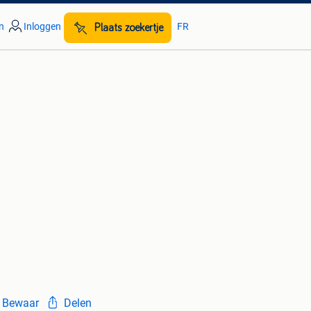
n
Inloggen
FR
Plaats zoekertje
Bewaar
Delen