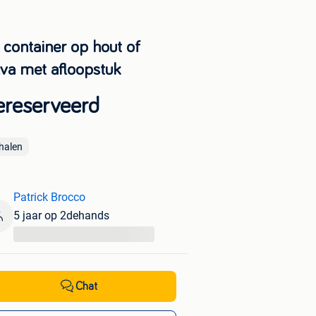
 container op hout of
lva met afloopstuk
reserveerd
halen
Patrick Brocco
5 jaar op 2dehands
...
Chat