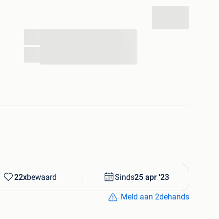
...
...
...
...
22x
bewaard
Sinds
25 apr '23
Meld aan 2dehands