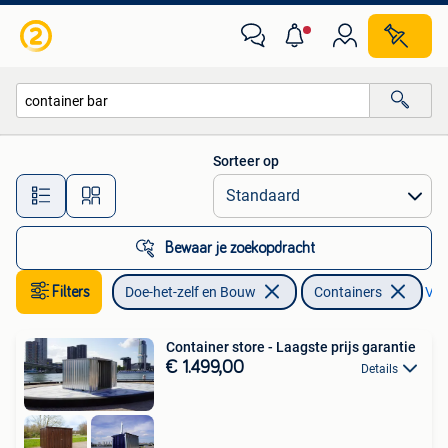
Containers
Sorteer op
Alle afstanden…
Bewaar je zoekopdracht
Filters
Doe-het-zelf en Bouw
Containers
Verw
Container store - Laagste prijs garantie
€ 1.499,00
Details