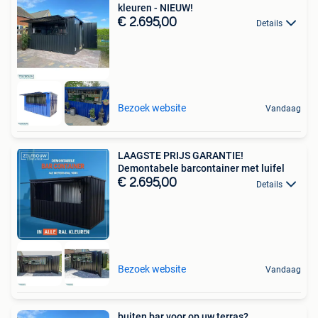
kleuren - NIEUW!
€ 2.695,00
Details
Bezoek website
Vandaag
LAAGSTE PRIJS GARANTIE!
Demontabele barcontainer met luifel
€ 2.695,00
Details
Bezoek website
Vandaag
buiten bar voor op uw terras?