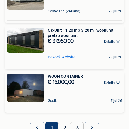
Oosterland (Zeeland)
23 jul 26
OK-Unit 11.20 m x 3.20 m | woonunit |
prefab woonunit
€ 37.950,00
Details
Bezoek website
23 jul 26
WOON CONTAINER
€ 15.000,00
Details
Gooik
7 jul 26
1
2
3