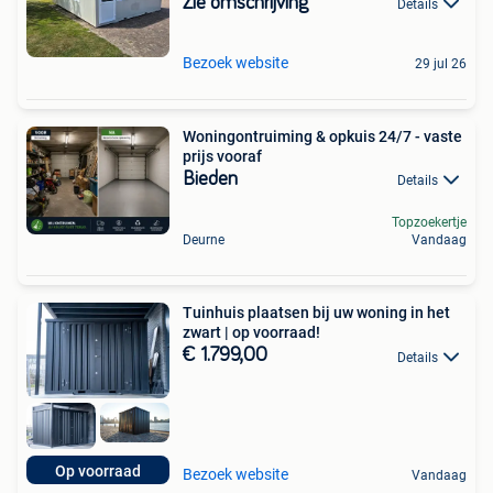
Zie omschrijving
Details
Bezoek website
29 jul 26
Woningontruiming & opkuis 24/7 - vaste
prijs vooraf
Bieden
Details
Topzoekertje
Deurne
Vandaag
Tuinhuis plaatsen bij uw woning in het
zwart | op voorraad!
€ 1.799,00
Details
Op voorraad
Bezoek website
Vandaag