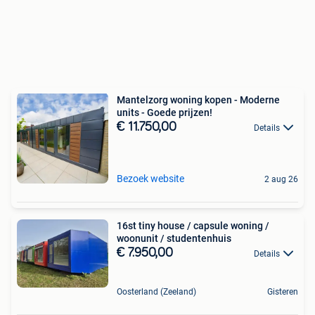
Mantelzorg woning kopen - Moderne
units - Goede prijzen!
€ 11.750,00
Details
Bezoek website
2 aug 26
16st tiny house / capsule woning /
woonunit / studentenhuis
€ 7.950,00
Details
Oosterland (Zeeland)
Gisteren