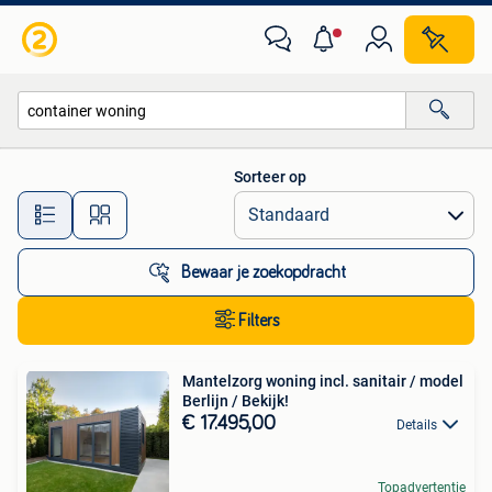
Alle categorieën…
Sorteer op
Alle afstanden…
Bewaar je zoekopdracht
Filters
Mantelzorg woning incl. sanitair / model
Berlijn / Bekijk!
€ 17.495,00
Details
Topadvertentie