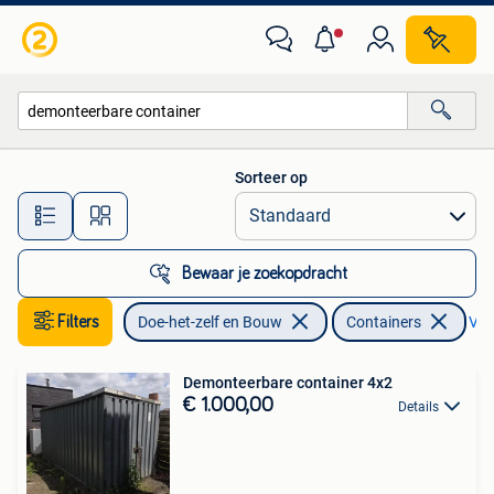
Containers
Sorteer op
Alle afstanden…
Bewaar je zoekopdracht
Filters
Doe-het-zelf en Bouw
Containers
Verw
Demonteerbare container 4x2
€ 1.000,00
Details