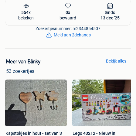
554x
0x
Sinds
bekeken
bewaard
13 dec '25
Zoekertjesnummer: m2344854507
Meld aan 2dehands
Bekijk alles
Meer van Blinky
53 zoekertjes
Kapstokjes in hout - set van 3
Lego 43212 - Nieuw in