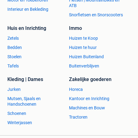
Motor en Toebehoren
Fietsen | Mountainbikes en
ATB
Interieur en Bekleding
Snorfietsen en Snorscooters
Huis en Inrichting
Immo
Zetels
Huizen te Koop
Bedden
Huizen te huur
Stoelen
Huizen Buitenland
Tafels
Buitenverblijven
Kleding | Dames
Zakelijke goederen
Jurken
Horeca
Mutsen, Sjaals en
Kantoor en Inrichting
Handschoenen
Machines en Bouw
Schoenen
Tractoren
Winterjassen