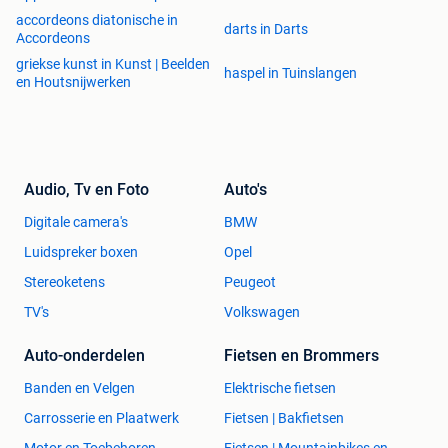
accordeons diatonische in
darts in Darts
Accordeons
griekse kunst in Kunst | Beelden
haspel in Tuinslangen
en Houtsnijwerken
Audio, Tv en Foto
Auto's
Digitale camera's
BMW
Luidspreker boxen
Opel
Stereoketens
Peugeot
TV's
Volkswagen
Auto-onderdelen
Fietsen en Brommers
Banden en Velgen
Elektrische fietsen
Carrosserie en Plaatwerk
Fietsen | Bakfietsen