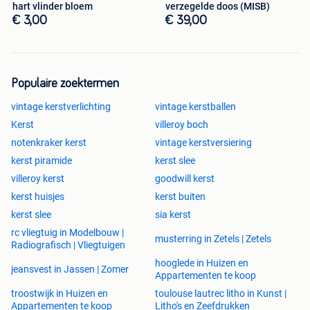
hart vlinder bloem
verzegelde doos (MISB)
€ 3,00
€ 39,00
Populaire zoektermen
vintage kerstverlichting
vintage kerstballen
Kerst
villeroy boch
notenkraker kerst
vintage kerstversiering
kerst piramide
kerst slee
villeroy kerst
goodwill kerst
kerst huisjes
kerst buiten
kerst slee
sia kerst
rc vliegtuig in Modelbouw |
musterring in Zetels | Zetels
Radiografisch | Vliegtuigen
hooglede in Huizen en
jeansvest in Jassen | Zomer
Appartementen te koop
troostwijk in Huizen en
toulouse lautrec litho in Kunst |
Appartementen te koop
Litho's en Zeefdrukken