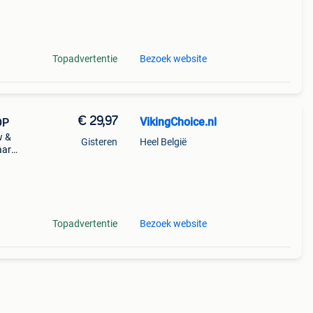
uren
ikt
Topadvertentie
Bezoek website
€ 29,97
VikingChoice.nl
OP
w &
Gisteren
Heel België
aar
w
Topadvertentie
Bezoek website