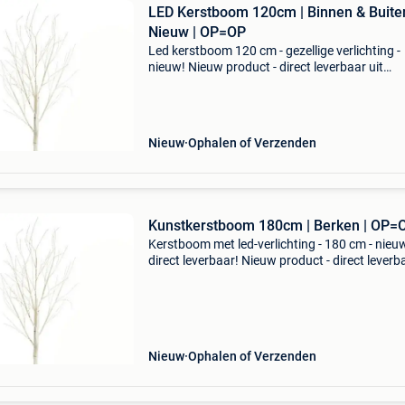
LED Kerstboom 120cm | Binnen & Buiten
Nieuw | OP=OP
Led kerstboom 120 cm - gezellige verlichting -
nieuw! Nieuw product - direct leverbaar uit
voorraad. - Hoogte: 120 cm - 4 verlichtingskle
(warm wit, koud wit, blauw, multicolor) - gesch
voor bi
Nieuw
Ophalen of Verzenden
Kunstkerstboom 180cm | Berken | OP=
Kerstboom met led-verlichting - 180 cm - nieu
direct leverbaar! Nieuw product - direct leverb
uit voorraad. - Hoogte: 180 cm - berkenboom-
design - 144 koudwitte led's (energiezuinig) - 
Nieuw
Ophalen of Verzenden