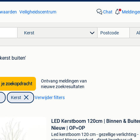
waarden
Veiligheidscentrum
Chat
Meldinge
Kerst
A
kerst buiten'
Ontvang meldingen van
 je zoekopdracht
nieuwe zoekresultaten
Kerst
Verwijder filters
LED Kerstboom 120cm | Binnen & Buiten
Nieuw | OP=OP
Led kerstboom 120 cm - gezellige verlichting -