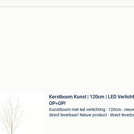
Kerstboom Kunst | 120cm | LED Verlicht
OP=OP!
Kunstboom met led verlichting - 120cm - nieu
direct leverbaar! Nieuw product - direct leverb
uit voorraad. - Hoogte: 120 cm - 4
verlichtingskleuren: warm wit, koud wit, blauw
multicolor - 4