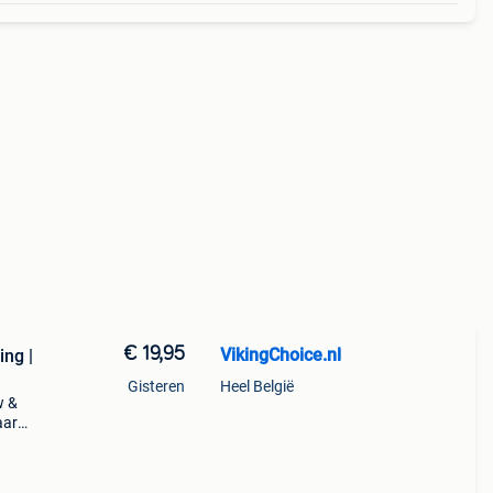
€ 19,95
VikingChoice.nl
ing |
Gisteren
Heel België
w &
aar
,