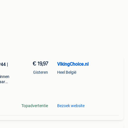
€ 19,97
VikingChoice.nl
44 |
Gisteren
Heel België
binnen
aar
esign
Topadvertentie
Bezoek website