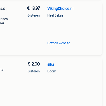
€ 19,97
VikingChoice.nl
44 |
Gisteren
Heel België
binnen
aar
esign
Bezoek website
€ 2,00
sika
gte
Gisteren
Boom