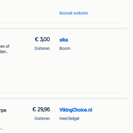
Bezoek website
€ 3,00
sika
nen of
Gisteren
Boom
rden
n
€ 29,96
VikingChoice.nl
rpe
Gisteren
Heel België
-