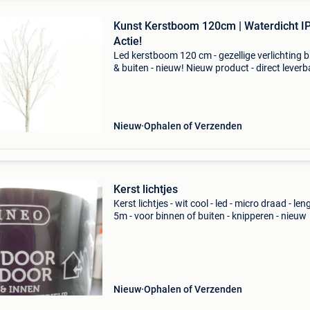
Kunst Kerstboom 120cm | Waterdicht IP
Actie!
Led kerstboom 120 cm - gezellige verlichting 
& buiten - nieuw! Nieuw product - direct leverb
uit voorraad. - Hoogte: 120 cm, berkenboom d
- 4 verlichtingskleuren: warm wit, koud wit
Nieuw
Ophalen of Verzenden
Kerst lichtjes
Kerst lichtjes - wit cool - led - micro draad - len
5m - voor binnen of buiten - knipperen - nieuw
Nieuw
Ophalen of Verzenden