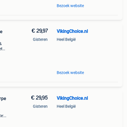
Bezoek website
€ 29,97
VikingChoice.nl
pe
Gisteren
Heel België
&
et
-
ate
Bezoek website
€ 29,95
VikingChoice.nl
rpe
Gisteren
Heel België
w
te:
auw,
n en b