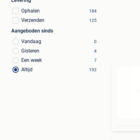
Levering
Ophalen
184
Verzenden
125
Aangeboden sinds
Vandaag
0
Gisteren
4
Een week
7
Altijd
192