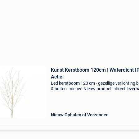
Kunst Kerstboom 120cm | Waterdicht IP
Actie!
Led kerstboom 120 cm - gezellige verlichting 
& buiten - nieuw! Nieuw product - direct leverb
uit voorraad. - Hoogte: 120 cm, berkenboom d
- 4 verlichtingskleuren: warm wit, koud wit
Nieuw
Ophalen of Verzenden