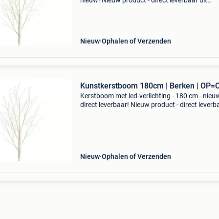
nieuw! Nieuw product - direct leverbaar uit
voorraad. - Hoogte: 120 cm - 4 verlichtingskle
(warm wit, koud wit, blauw, multicolor) - gesch
voor bi
Nieuw
Ophalen of Verzenden
Kunstkerstboom 180cm | Berken | OP=
Kerstboom met led-verlichting - 180 cm - nieu
direct leverbaar! Nieuw product - direct leverb
uit voorraad. - Hoogte: 180 cm - berkenboom-
design - 144 koudwitte led's (energiezuinig) - 
Nieuw
Ophalen of Verzenden