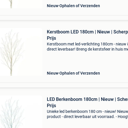
Nieuw
Ophalen of Verzenden
Kerstboom LED 180cm | Nieuw | Scher
Prijs
Kerstboom met led-verlichting 180cm - nieuw 
direct leverbaar! Breng de kerstsfeer in huis m
deze nieuwe led kerstboom van viking choice. 
Hoogte: 180 cm - 144 koud witte led's - ip44 w
Nieuw
Ophalen of Verzenden
LED Berkenboom 180cm | Nieuw | Sche
Prijs
Unieke led berkenboom 180 cm - nieuw! Nieu
product - direct leverbaar uit voorraad. - Hoog
180 cm - 4 lichtkleuren: warm wit, koud wit, bl
multicolor - ip44 waterdicht: ideaal voor binne