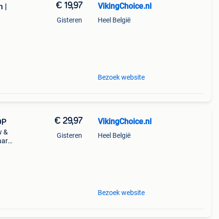
€ 19,97
VikingChoice.nl
 |
Gisteren
Heel België
uren
ikt
Bezoek website
€ 29,97
VikingChoice.nl
OP
w &
Gisteren
Heel België
aar
w
Bezoek website