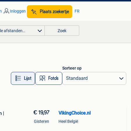
n
Inloggen
FR
Plaats zoekertje
lle afstanden…
Zoek
Sorteer op
Lijst
Foto’s
€ 19,97
VikingChoice.nl
 |
Gisteren
Heel België