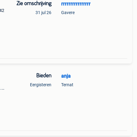
Zie omschrijving
rrrrrrrrrrrrrrrr
 42
31 jul 26
Gavere
Bieden
anja
Eergisteren
Ternat
.
f