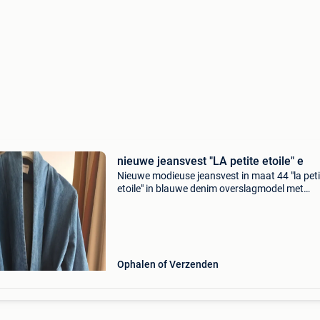
nieuwe jeansvest "LA petite etoile" e
Nieuwe modieuse jeansvest in maat 44 "la peti
etoile" in blauwe denim overslagmodel met
bindceintuur. Verzending mogelijk mits betali
de verzendingskosten
Ophalen of Verzenden