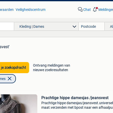
waarden
Veiligheidscentrum
Chat
Meldinge
Kleding | Dames
A
svest'
Ontvang meldingen van
 je zoekopdracht
nieuwe zoekresultaten
ames
Prachtige hippe damesjas /jeansvest
Prachtige hippe damesjas/jeansvest.universe
maat.verzenden met bpost naar een afhaalpun
je buurt 5,20 euro.kijk ook eens naar mijn and