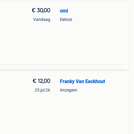
€ 30,00
omi
Vandaag
Deinze
€ 12,00
Franky Van Eeckhout
25 jul 26
Anzegem