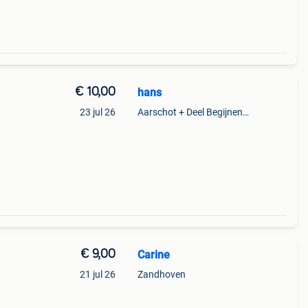
€ 10,00
hans
23 jul 26
Aarschot + Deel Begijnendijk
€ 9,00
Carine
21 jul 26
Zandhoven