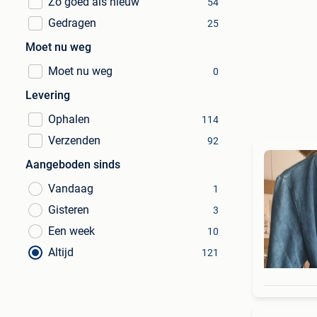
Zo goed als nieuw
54
Gedragen
25
Moet nu weg
Moet nu weg
0
Levering
Ophalen
114
Verzenden
92
Aangeboden sinds
Vandaag
1
Gisteren
3
Een week
10
Altijd
121