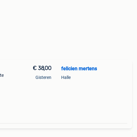
€ 38,00
felicien mertens
te
Gisteren
Halle
ng van