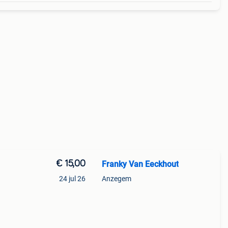
€ 15,00
Franky Van Eeckhout
24 jul 26
Anzegem