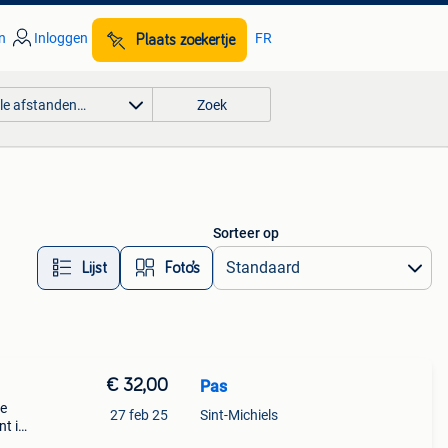
n
Inloggen
FR
Plaats zoekertje
lle afstanden…
Zoek
Sorteer op
Lijst
Foto’s
€ 32,00
Pas
le
27 feb 25
Sint-Michiels
t in
ere