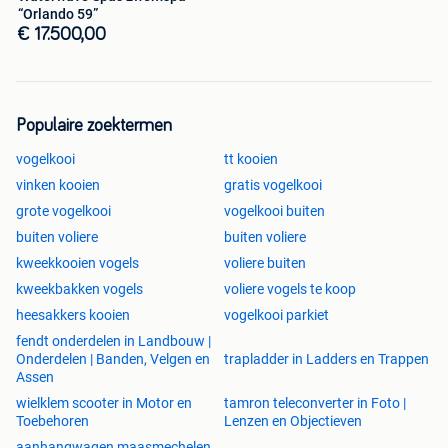
“Orlando 59”
€ 17.500,00
Populaire zoektermen
vogelkooi
tt kooien
vinken kooien
gratis vogelkooi
grote vogelkooi
vogelkooi buiten
buiten voliere
buiten voliere
kweekkooien vogels
voliere buiten
kweekbakken vogels
voliere vogels te koop
heesakkers kooien
vogelkooi parkiet
fendt onderdelen in Landbouw |
Onderdelen | Banden, Velgen en
trapladder in Ladders en Trappen
Assen
wielklem scooter in Motor en
tamron teleconverter in Foto |
Toebehoren
Lenzen en Objectieven
aanhangwagen maasmechelen