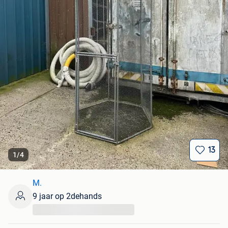
13
1
/
4
M.
9 jaar op 2dehands
...