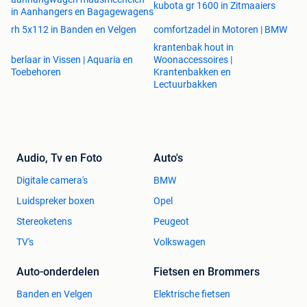
kubota gr 1600 in Zitmaaiers
in Aanhangers en Bagagewagens
rh 5x112 in Banden en Velgen
comfortzadel in Motoren | BMW
krantenbak hout in
berlaar in Vissen | Aquaria en
Woonaccessoires |
Toebehoren
Krantenbakken en
Lectuurbakken
Audio, Tv en Foto
Auto's
Digitale camera's
BMW
Luidspreker boxen
Opel
Stereoketens
Peugeot
TV's
Volkswagen
Auto-onderdelen
Fietsen en Brommers
Banden en Velgen
Elektrische fietsen