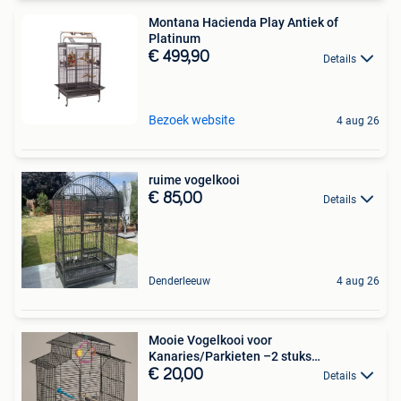
Montana Hacienda Play Antiek of
Platinum
€ 499,90
Details
Bezoek website
4 aug 26
ruime vogelkooi
€ 85,00
Details
Denderleeuw
4 aug 26
Mooie Vogelkooi voor
Kanaries/Parkieten –2 stuks
beschikbaar
€ 20,00
Details