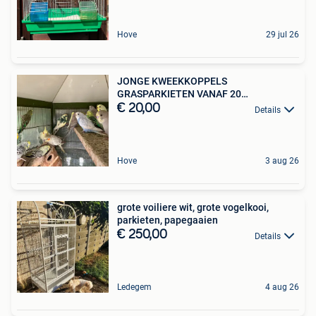
Hove
29 jul 26
JONGE KWEEKKOPPELS
GRASPARKIETEN VANAF 20
EURO/KOPPEL
€ 20,00
Details
Hove
3 aug 26
grote voiliere wit, grote vogelkooi,
parkieten, papegaaien
€ 250,00
Details
Ledegem
4 aug 26