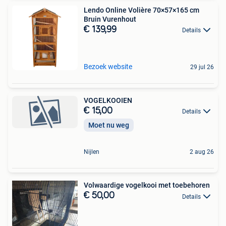
Lendo Online Volière 70×57×165 cm
Bruin Vurenhout
€ 139,99
Details
Bezoek website
29 jul 26
VOGELKOOIEN
€ 15,00
Details
Moet nu weg
Nijlen
2 aug 26
Volwaardige vogelkooi met toebehoren
€ 50,00
Details