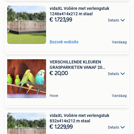
vidaXL Volière met verlengstuk
1246x414x212 m staal
€ 1.723,99
Details
Bezoek website
Vandaag
VERSCHILLENDE KLEUREN
GRASPARKIETEN VANAF 20
EURO/KOPPEL
€ 20,00
Details
Hove
Vandaag
vidaXL Volière met verlengstuk
832x414x212 m staal
€ 1.229,99
Details