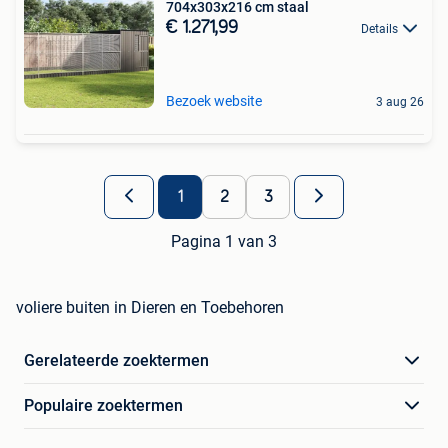
704x303x216 cm staal
€ 1.271,99
Details
Bezoek website
3 aug 26
1
2
3
Pagina 1 van 3
voliere buiten in Dieren en Toebehoren
Gerelateerde zoektermen
Populaire zoektermen