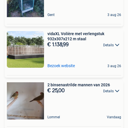
Gent
3 aug 26
vidaXL Volière met verlengstuk
932x307x212 m staal
€ 1.138,99
Details
Bezoek website
3 aug 26
2 binsenastrilde mannen van 2026
€ 25,00
Details
Lommel
Vandaag