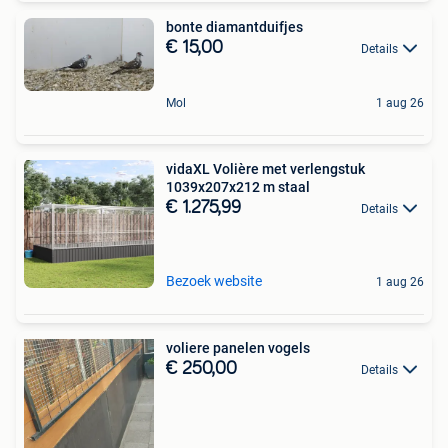
bonte diamantduifjes
€ 15,00
Details
Mol
1 aug 26
vidaXL Volière met verlengstuk
1039x207x212 m staal
€ 1.275,99
Details
Bezoek website
1 aug 26
voliere panelen vogels
€ 250,00
Details